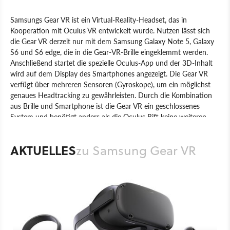
Samsungs Gear VR ist ein Virtual-Reality-Headset, das in
Kooperation mit Oculus VR entwickelt wurde. Nutzen lässt sich
die Gear VR derzeit nur mit dem Samsung Galaxy Note 5, Galaxy
S6 und S6 edge, die in die Gear-VR-Brille eingeklemmt werden.
Anschließend startet die spezielle Oculus-App und der 3D-Inhalt
wird auf dem Display des Smartphones angezeigt. Die Gear VR
verfügt über mehreren Sensoren (Gyroskope), um ein möglichst
genaues Headtracking zu gewährleisten. Durch die Kombination
aus Brille und Smartphone ist die Gear VR ein geschlossenes
System und benötigt anders als die Oculus Rift keine weiteren
Kabel.
AKTUELLES
zu Samsung Gear VR
Produkt
TFT-Monitore
Hardware
Samsung