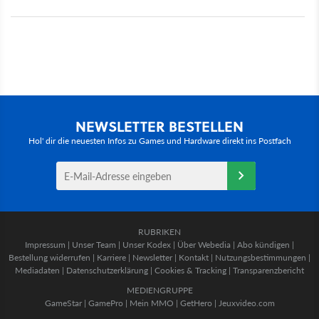
NEWSLETTER BESTELLEN
Hol' dir die neuesten Infos zu Games und Hardware direkt ins Postfach
RUBRIKEN
Impressum
|
Unser Team
|
Unser Kodex
|
Über Webedia
|
Abo kündigen
|
Bestellung widerrufen
|
Karriere
|
Newsletter
|
Kontakt
|
Nutzungsbestimmungen
|
Mediadaten
|
Datenschutzerklärung
|
Cookies & Tracking
|
Transparenzbericht
MEDIENGRUPPE
GameStar
|
GamePro
|
Mein MMO
|
GetHero
|
Jeuxvideo.com