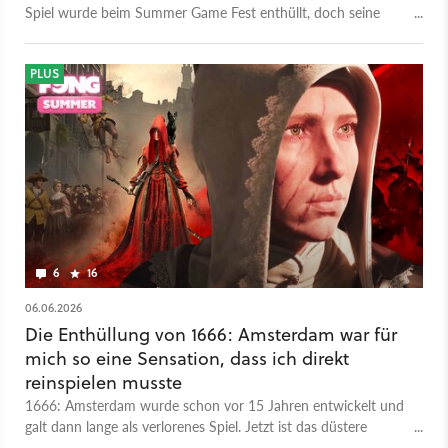
Spiel wurde beim Summer Game Fest enthüllt, doch seine
Geschichte ist länger. Der Erfinder von Assassin's Creed wollte
das Spiel bereits 2011 für THQ entwickeln, dann gingen ihm
die Rechte daran allerdings verloren. 2016 bekam er sie
PLUS
zurück, seither hat man aber nichts Neues davon gehört. Jetzt
soll das düstere Adventure 2026 in den Early Access gehen.
6
16
06.06.2026
Die Enthüllung von 1666: Amsterdam war für
mich so eine Sensation, dass ich direkt
reinspielen musste
1666: Amsterdam wurde schon vor 15 Jahren entwickelt und
galt dann lange als verlorenes Spiel. Jetzt ist das düstere
Hexen-Spiel des Assassin's-Creed-Erfinders spielbar und soll