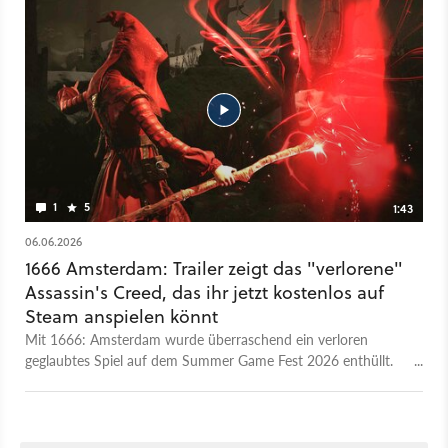
1
5
1:43
06.06.2026
1666 Amsterdam: Trailer zeigt das "verlorene"
Assassin's Creed, das ihr jetzt kostenlos auf
Steam anspielen könnt
Mit 1666: Amsterdam wurde überraschend ein verloren
geglaubtes Spiel auf dem Summer Game Fest 2026 enthüllt.
Dahinter verbirgt sich ein Open-World-Action-Adventure, das
ursprünglich bei THQ Montréal im Geiste von Assassin's Creed
enstehen sollte. Dann heute man lange nichts mehr vom Spiel
des Serienerfinders Patrice Désilets. Jetzt ist es aber bei