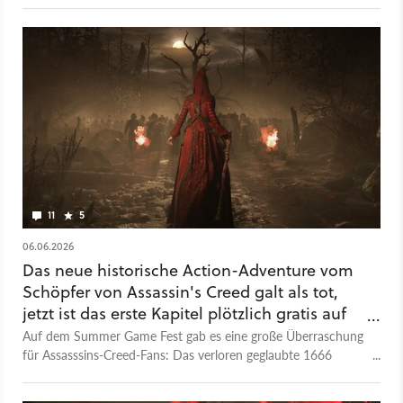
bald erscheinen.
11
5
06.06.2026
Das neue historische Action-Adventure vom
Schöpfer von Assassin's Creed galt als tot,
jetzt ist das erste Kapitel plötzlich gratis auf
Steam
Auf dem Summer Game Fest gab es eine große Überraschung
für Assasssins-Creed-Fans: Das verloren geglaubte 1666
Amsterdam ist zurück mit düsterem Historien-Setting und
einem überraschenden Steam-Release.