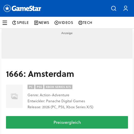
SPIELE
NEWS
VIDEOS
TECH
1666: Amsterdam
PC
PS5
XBOX SERIES X/S
Genre: Action-Adventure
Entwickler: Panache Digital Games
Release: 2026 (PC, PS5, Xbox Series X/S)
Preisvergleich