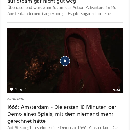
auf Steam gar nicht gut weg
Überraschend wurde am 6. Juni das Action-Adventure 1666:
Amsterdam (erneut) angekündigt. Es gibt sogar schon eine
Demo, aber die hat dem Spiel wohl keinen Gefallen getan.
1
5
9:53
06.06.2026
1666: Amsterdam - Die ersten 10 Minuten der
Demo eines Spiels, mit dem niemand mehr
gerechnet hätte
Auf Steam gibt es eine kleine Demo zu 1666: Amsterdam. Das