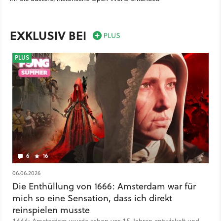
Spiel
PC
PlayStation
Xbox
Action
Action-Adventure
Panache Digital Games
PlayStation 5
Xbox Series X/S
EXKLUSIV BEI
PLUS
6
16
06.06.2026
Die Enthüllung von 1666: Amsterdam war für
mich so eine Sensation, dass ich direkt
reinspielen musste
1666: Amsterdam wurde schon vor 15 Jahren entwickelt und