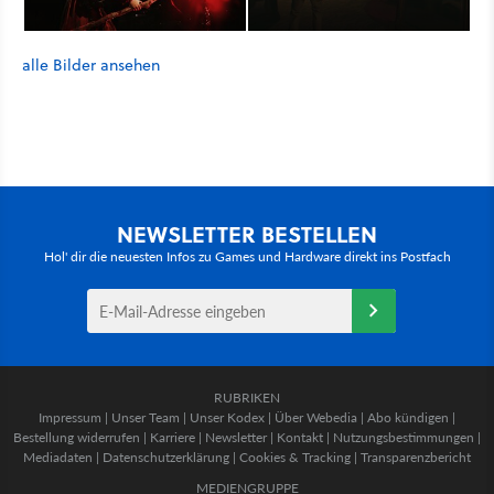
alle Bilder ansehen
NEWSLETTER BESTELLEN
Hol' dir die neuesten Infos zu Games und Hardware direkt ins Postfach
RUBRIKEN
Impressum
|
Unser Team
|
Unser Kodex
|
Über Webedia
|
Abo kündigen
|
Bestellung widerrufen
|
Karriere
|
Newsletter
|
Kontakt
|
Nutzungsbestimmungen
|
Mediadaten
|
Datenschutzerklärung
|
Cookies & Tracking
|
Transparenzbericht
MEDIENGRUPPE