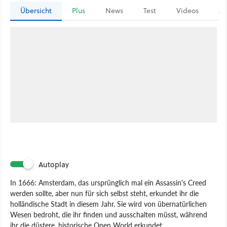
Übersicht
Plus
News
Test
Videos
Ar
Autoplay
In 1666: Amsterdam, das ursprünglich mal ein Assassin's Creed
werden sollte, aber nun für sich selbst steht, erkundet ihr die
holländische Stadt in diesem Jahr. Sie wird von übernatürlichen
Wesen bedroht, die ihr finden und ausschalten müsst, während
ihr die düstere, historische Open World erkundet.