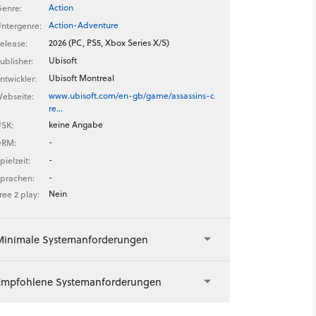
Action
enre:
Action-Adventure
ntergenre:
2026 (PC, PS5, Xbox Series X/S)
elease:
Ubisoft
ublisher:
Ubisoft Montreal
ntwickler:
www.ubisoft.com/en-gb/game/assassins-c
ebseite:
re…
keine Angabe
SK:
-
DRM:
-
pielzeit:
-
prachen:
Nein
ree 2 play:
Minimale Systemanforderungen
Empfohlene Systemanforderungen