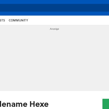
STS
COMMUNITY
odename Hexe