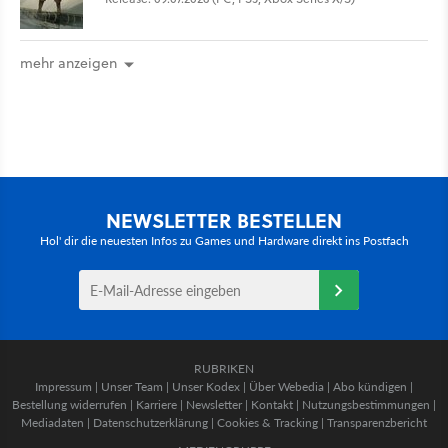
mehr anzeigen
NEWSLETTER BESTELLEN
Hol' dir die neuesten Infos zu Games und Hardware direkt ins Postfach
RUBRIKEN
Impressum
|
Unser Team
|
Unser Kodex
|
Über Webedia
|
Abo kündigen
|
Bestellung widerrufen
|
Karriere
|
Newsletter
|
Kontakt
|
Nutzungsbestimmungen
|
Mediadaten
|
Datenschutzerklärung
|
Cookies & Tracking
|
Transparenzbericht