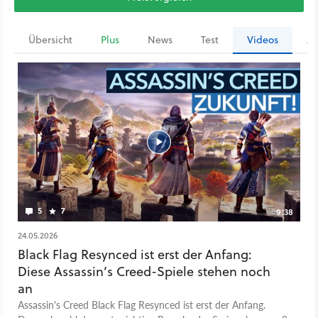
Übersicht
Plus
News
Test
Videos
Ar
5
7
9:38
24.05.2026
Black Flag Resynced ist erst der Anfang:
Diese Assassin’s Creed-Spiele stehen noch
an
Assassin's Creed Black Flag Resynced ist erst der Anfang.