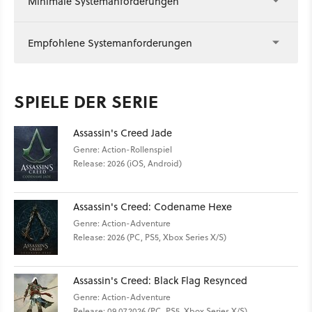
Minimale Systemanforderungen
Sexismus-Probleme und Diskriminierung, die tief in der Firma
verankert sein sollen. Ubisoft hat inzwischen einige Personen
aus der Führungsebene entfernt und zu den Vorwürfen
Empfohlene Systemanforderungen
Stellung bezogen.
SPIELE DER SERIE
Assassin's Creed Jade
Genre: Action-Rollenspiel
Release: 2026 (iOS, Android)
Assassin's Creed: Codename Hexe
Genre: Action-Adventure
Release: 2026 (PC, PS5, Xbox Series X/S)
Assassin's Creed: Black Flag Resynced
Genre: Action-Adventure
Release: 09.07.2026 (PC, PS5, Xbox Series X/S)