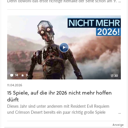
Denn obwohl das erste richtige Remake der Serie schon am 9.
Juli für PC, Xbox Series und PS5 erscheint ist das noch lange
nicht das Ende der Fahnenstange. Ubisoft hat noch so einiges
mit seiner wichtigsten Marke vor und genau deswegen schaue
ich mit euch zusammen mal genauer hin. Welche Assassin's
Creed-Spiele stehen noch an? Welche erscheinen nicht mehr?
Genau diese Fragen kläre ich in diesem Video! 00:00 - Intro
00:44 - Assassin's Creed: Codename Hexe 04:01 - Assassin's
Creed Jade 05:04 - Assassin's Creed: Codename Invictus
07:10 - Gerüchteküche 08:45 - Assassin's Creed Black Flag
Resynced
14
9
17:30
11.04.2026
15 Spiele, auf die ihr 2026 nicht mehr hoffen
dürft
Dieses Jahr sind unter anderem mit Resident Evil Requiem
und Crimson Desert bereits ein paar richtig große Spiele
erschienen - und es stehen auch noch haufenweise Projekte
an. Egal ob Grand Theft Auto 6, Fable, Forza Horizon 6 - 2026