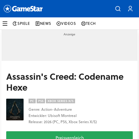
SPIELE
NEWS
VIDEOS
TECH
Assassin's Creed: Codename
Hexe
PC
PS5
XBOX SERIES X/S
Genre: Action-Adventure
Entwickler: Ubisoft Montreal
Release: 2026 (PC, PS5, Xbox Series X/S)
Preisvergleich