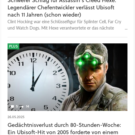
Schwerer Schlag für Assassin's Creed Hexe:
Legendärer Chefentwickler verlässt Ubisoft
nach 11 Jahren (schon wieder)
Clint Hocking war eine Schlüsselfigur für Splinter Cell, Far Cry
und Watch Dogs. Mit Hexe verantwortete er das nächste
große Assassin's Creed. Jetzt wirft er hin.
PLUS
5
14
26.05.2025
Gedächtnisverlust durch 80-Stunden-Woche:
Ein Ubisoft-Hit von 2005 forderte von einem