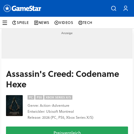
SPIELE
NEWS
VIDEOS
TECH
Assassin's Creed: Codename
Hexe
PC
PS5
XBOX SERIES X/S
Genre: Action-Adventure
Entwickler: Ubisoft Montreal
Release: 2026 (PC, PS5, Xbox Series X/S)
Preisvergleich