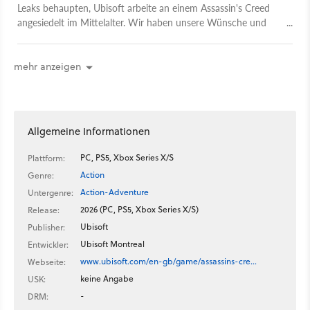
Leaks behaupten, Ubisoft arbeite an einem Assassin's Creed
angesiedelt im Mittelalter. Wir haben unsere Wünsche und
Träume für so ein Setting zusammengefasst.
mehr anzeigen
Allgemeine Informationen
PC, PS5, Xbox Series X/S
Plattform:
Action
Genre:
Action-Adventure
Untergenre:
2026 (PC, PS5, Xbox Series X/S)
Release:
Ubisoft
Publisher:
Ubisoft Montreal
Entwickler:
www.ubisoft.com/en-gb/game/assassins-cre…
Webseite:
keine Angabe
USK:
-
DRM: