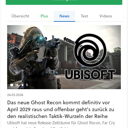
Übersicht
Plus
News
Test
Videos
Ar
18
5
24.05.2026
Das neue Ghost Recon kommt definitiv vor
April 2029 raus und offenbar geht's zurück zu
den realistischen Taktik-Wurzeln der Reihe
Ubisoft hat neue Release-Zeiträume für Ghost Recon, Far Cry