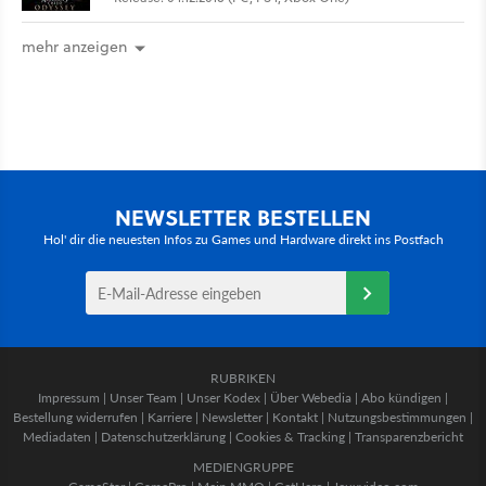
mehr anzeigen
NEWSLETTER BESTELLEN
Hol' dir die neuesten Infos zu Games und Hardware direkt ins Postfach
RUBRIKEN
Impressum
|
Unser Team
|
Unser Kodex
|
Über Webedia
|
Abo kündigen
|
Bestellung widerrufen
|
Karriere
|
Newsletter
|
Kontakt
|
Nutzungsbestimmungen
|
Mediadaten
|
Datenschutzerklärung
|
Cookies & Tracking
|
Transparenzbericht
MEDIENGRUPPE