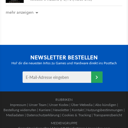
mehr anzeigen
NEWSLETTER BESTELLEN
Hol' dir die neuesten Infos zu Games und Hardware direkt ins Postfach
RUBRIKEN
Impressum
|
Unser Team
|
Unser Kodex
|
Über Webedia
|
Abo kündigen
|
Bestellung widerrufen
|
Karriere
|
Newsletter
|
Kontakt
|
Nutzungsbestimmungen
|
Mediadaten
|
Datenschutzerklärung
|
Cookies & Tracking
|
Transparenzbericht
MEDIENGRUPPE