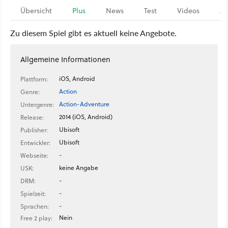
Übersicht
Plus
News
Test
Videos
Ar
Zu diesem Spiel gibt es aktuell keine Angebote.
Allgemeine Informationen
iOS, Android
Plattform:
Action
Genre:
Action-Adventure
Untergenre:
2014 (iOS, Android)
Release:
Ubisoft
Publisher:
Ubisoft
Entwickler:
-
Webseite:
keine Angabe
USK:
-
DRM:
-
Spielzeit:
-
Sprachen:
Nein
Free 2 play: