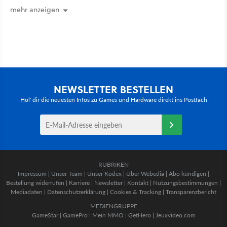
mehr anzeigen
NEWSLETTER BESTELLEN
Hol' dir die neuesten Infos zu Games und Hardware direkt ins Postfach
RUBRIKEN
Impressum
|
Unser Team
|
Unser Kodex
|
Über Webedia
|
Abo kündigen
|
Bestellung widerrufen
|
Karriere
|
Newsletter
|
Kontakt
|
Nutzungsbestimmungen
|
Mediadaten
|
Datenschutzerklärung
|
Cookies & Tracking
|
Transparenzbericht
MEDIENGRUPPE
GameStar
|
GamePro
|
Mein MMO
|
GetHero
|
Jeuxvideo.com