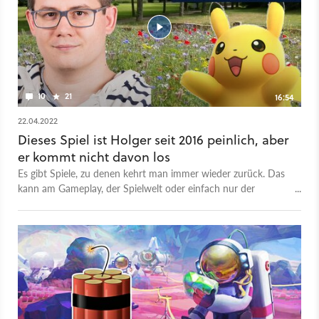
10
21
16:54
22.04.2022
Dieses Spiel ist Holger seit 2016 peinlich, aber
er kommt nicht davon los
Es gibt Spiele, zu denen kehrt man immer wieder zurück. Das
kann am Gameplay, der Spielwelt oder einfach nur der
persönlichen Vorliebe liegen. Welche Spiele das bei Flo, Holger
und Sören sind verraten sie in dieser Folge von GameStar TV.
Habt ihr auch dieses eine Spiel, dass einfah immer auf dem
Rechner installiert sein muss? Oder, dass ihr schon auf jeder
Plattform gekauft habt, weil ihr einfach wisst, dass ihr damit
nichts falsch macht? So geht es auch unseren Redakteuren.
Fritz hat deshalb nachgefragt, von welchem Spiel wir einfach
nicht loskommen: - Florian Franck ist von Anfang an dem