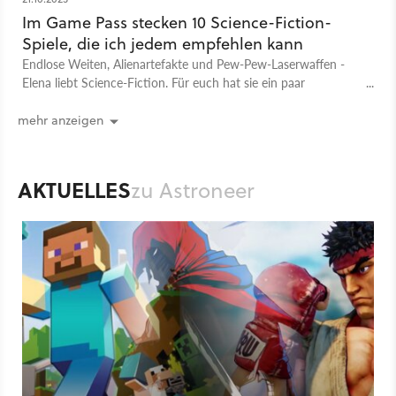
Im Game Pass stecken 10 Science-Fiction-
Spiele, die ich jedem empfehlen kann
Endlose Weiten, Alienartefakte und Pew-Pew-Laserwaffen -
Elena liebt Science-Fiction. Für euch hat sie ein paar
Highlights rausgesucht, für die sich Microsofts Game Pass
richtig lohnt.
mehr anzeigen
AKTUELLES
zu Astroneer