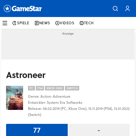
SPIELE
NEWS
VIDEOS
TECH
Astroneer
PC
PS4
XBOX ONE
SWITCH
Genre: Action-Adventure
Entwickler: System Era Softworks
Release: 06.02.2019 (PC, Xbox One), 15.11.2019 (PS4), 13.01.2022
(Switch)
77
-