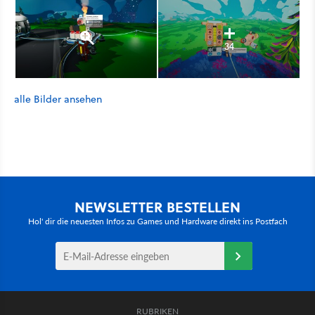
34
alle Bilder ansehen
NEWSLETTER BESTELLEN
Hol' dir die neuesten Infos zu Games und Hardware direkt ins Postfach
RUBRIKEN