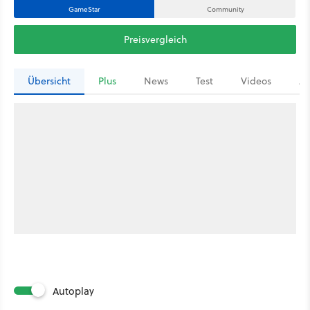
GameStar
Community
Preisvergleich
Übersicht
Plus
News
Test
Videos
Ar
Autoplay