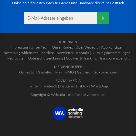
Hol' dir die neuesten Infos zu Games und Hardware direkt ins Postfach
RUBRIKEN
Impressum
|
Unser Team
|
Unser Kodex
|
Über Webedia
|
Abo kündigen
|
Bestellung widerrufen
|
Karriere
|
Newsletter
|
Kontakt
|
Nutzungsbestimmungen
|
Mediadaten
|
Datenschutzerklärung
|
Cookies & Tracking
|
Transparenzbericht
MEDIENGRUPPE
GameStar
|
GamePro
|
Mein MMO
|
GetHero
|
Jeuxvideo.com
SOCIAL MEDIA
Twitter
|
Facebook
|
Instagram
|
TikTok
|
WhatsApp
Copyright © Webedia - alle Rechte vorbehalten