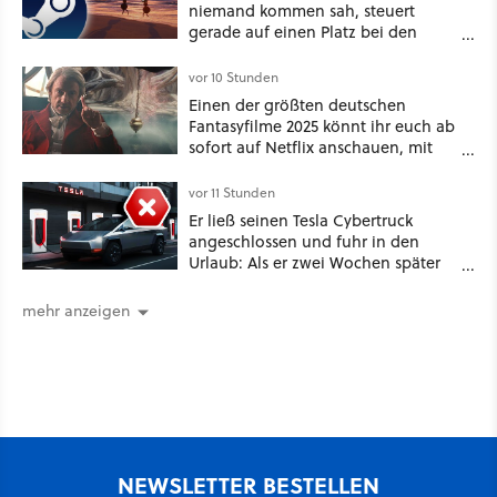
niemand kommen sah, steuert
gerade auf einen Platz bei den
Game Awards zu
vor 10 Stunden
Einen der größten deutschen
Fantasyfilme 2025 könnt ihr euch ab
sofort auf Netflix anschauen, mit
dabei: ein Star aus Der Hobbit
vor 11 Stunden
Er ließ seinen Tesla Cybertruck
angeschlossen und fuhr in den
Urlaub: Als er zwei Wochen später
zurückkam, sprang der Truck nicht
mehr an [Best of GameStar]
mehr anzeigen
NEWSLETTER BESTELLEN