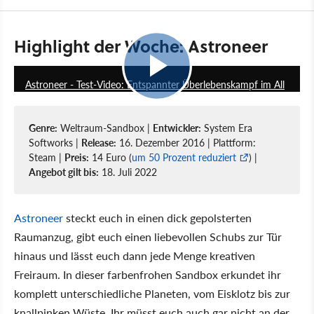
Highlight der Woche: Astroneer
4:47
Astroneer - Test-Video: Entspannter Überlebenskampf im All
Genre:
Weltraum-Sandbox |
Entwickler:
System Era
Softworks |
Release:
16. Dezember 2016 | Plattform:
Steam |
Preis:
14 Euro (
um 50 Prozent reduziert
) |
Angebot gilt bis:
18. Juli 2022
Astroneer
steckt euch in einen dick gepolsterten
Raumanzug, gibt euch einen liebevollen Schubs zur Tür
hinaus und lässt euch dann jede Menge kreativen
Freiraum. In dieser farbenfrohen Sandbox erkundet ihr
komplett unterschiedliche Planeten, vom Eisklotz bis zur
knallpinken Wüste. Ihr müsst euch auch gar nicht an der