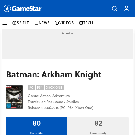
SPIELE
NEWS
VIDEOS
TECH
Batman: Arkham Knight
PC
PS4
XBOX ONE
Genre: Action-Adventure
Entwickler: Rocksteady Studios
Release: 23.06.2015 (PC, PS4, Xbox One)
80
82
GameStar
Community