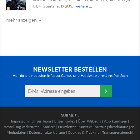
U), 4. Quartal 2013 (iOS),
weitere ...
mehr anzeigen
NEWSLETTER BESTELLEN
Hol' dir die neuesten Infos zu Games und Hardware direkt ins Postfach
RUBRIKEN
Impressum
|
Unser Team
|
Unser Kodex
|
Über Webedia
|
Abo kündigen
|
Bestellung widerrufen
|
Karriere
|
Newsletter
|
Kontakt
|
Nutzungsbestimmungen
|
Mediadaten
|
Datenschutzerklärung
|
Cookies & Tracking
|
Transparenzbericht