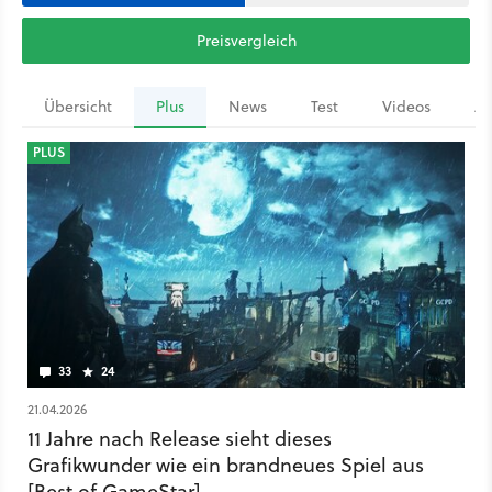
Preisvergleich
Übersicht
Plus
News
Test
Videos
Ar
PLUS
33
24
21.04.2026
11 Jahre nach Release sieht dieses
Grafikwunder wie ein brandneues Spiel aus
[Best of GameStar]