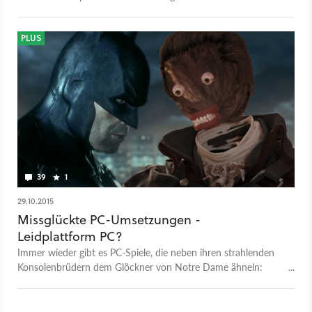
traditionsreiche Videospielindustrie des Vereinigten Königreichs
könnte das eine Katastrophe sein.
PLUS
39
1
29.10.2015
Missglückte PC-Umsetzungen -
Leidplattform PC?
Immer wieder gibt es PC-Spiele, die neben ihren strahlenden
Konsolenbrüdern dem Glöckner von Notre Dame ähneln:
Wackelig auf den Beinen, nicht besonders schön anzusehen,
und abgestürzt wird nicht nur von den Türmen einer
Kathedrale. Was macht PC-Portierungen eigentlich so