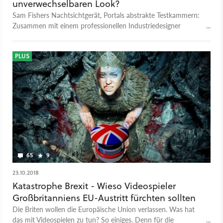
unverwechselbaren Look?
Warum das viele Servicespiele heute noch nicht bieten, bleibt
Sam Fishers Nachtsichtgerät, Portals abstrakte Testkammern:
uns ein Rätsel. Alle Folgen im Überblick: Folge 1: »Ich möchte
Zusammen mit einem professionellen Industriedesigner
in Spielen mehr Geschirr spülen!« Folge 2: »Ich bin der größte
analysieren wir, was ein ikonisches Spiel haben muss - und wie
Cheater aller Zeiten!« Folge 3: »Das ganze Spiel mit doppelter
Entwickler am unverwechselbaren Look scheitern können.
Geschwindigkeit spielen!« Schreibt es uns in die Kommentare!
PLUS
65
9
23.10.2018
Katastrophe Brexit - Wieso Videospieler
Großbritanniens EU-Austritt fürchten sollten
Die Briten wollen die Europäische Union verlassen. Was hat
das mit Videospielen zu tun? So einiges. Denn für die