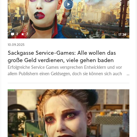
2
7
17:34
10.09.2025
Sackgasse Service-Games: Alle wollen das
große Geld verdienen, viele gehen baden
Erfolgreiche Service Games versprechen Entwicklern und vor
allem Publishern einen Geldsegen, doch sie können sich auch
ganz schnell als doppelter Fluch entpuppen. Zum einen
können sie gerne mal spannende Einzelspieler-Inhalte
verdrängen, wie etwa die einst geplanten Erweiterungen zu
GTA 5. Und zum anderen reißen Service-Game-Flops auch mal
ihre ganzen Studios mit in den Abgrund oder lassen nur noch
einen Schatten der früheren Teams erahnen. In diesem Video
werfen wir deswegen mal einen Blick auf Live-Service-Games,
die krachend gefloppt sind, ihre Studios ruiniert haben oder
einfach nicht mit den großen Vorbildern mithalten konnten.