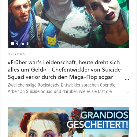
6
8
03.07.2026
»Früher war's Leidenschaft, heute dreht sich
alles um Geld« - Chefentwickler von Suicide
Squad verlor durch den Mega-Flop sogar
den Glauben an Videospiele
Zwei ehemalige Rocksteady-Entwickler sprechen über die
Arbeit an Suicide Squad und darüber, wie es sie fast die
Spieleentwicklung an sich aufgeben ließ.