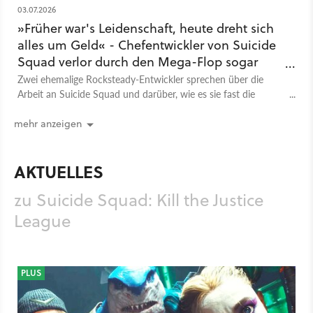
03.07.2026
»Früher war's Leidenschaft, heute dreht sich
alles um Geld« - Chefentwickler von Suicide
Squad verlor durch den Mega-Flop sogar
den Glauben an Videospiele
Zwei ehemalige Rocksteady-Entwickler sprechen über die
Arbeit an Suicide Squad und darüber, wie es sie fast die
Spieleentwicklung an sich aufgeben ließ.
mehr anzeigen
AKTUELLES
zu Suicide Squad: Kill the Justice
League
PLUS