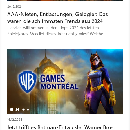
26.12.2024
AAA-Nieten, Entlassungen, Geldgier: Das
waren die schlimmsten Trends aus 2024
Herzlich willkommen zu den Flops 2024 des letzten
Spielejahres. Was lief dieses Jahr richtig mies? Welche
Nachrichten haben uns 2024 echt genervt? Welche Trends
und Entwicklungen in der Games-Industrie lassen uns vor der
Zukunft bangen? Keine Sorge: Die Tops 2024 kriegen ihr
eigenes Video, davon gab es definitiv genug. Aber wir müssen
auch ansprechen, was nicht so gut lief. Und davon gibt es
leider genug für ein ganzes Video.
24
6
16.12.2024
Jetzt trifft es Batman-Entwickler Warner Bros.