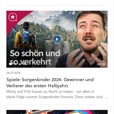
seine Tribute.
13
30
1:47:21
06.07.2024
Spiele-Sorgenkinder 2024: Gewinner und
Verlierer des ersten Halbjahrs
Micha und Fritz hassen es, Recht zu haben - vor allem in
dieser Folge unseres Sorgenkinder-Formats. Denn wieder sind
ihre Vorhersagen eingetroffen. Ausgerechnet bei zwei Spielen,
die ihnen besonders viel bedeuten. Die Spiele: - Suicide
Squad: Kill the Justice League - Homeworld 3 - Outcast: A