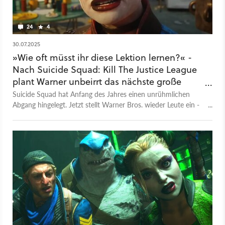
24
4
30.07.2025
»Wie oft müsst ihr diese Lektion lernen?« -
Nach Suicide Squad: Kill The Justice League
plant Warner unbeirrt das nächste große
Live-Service-Spiel
Suicide Squad hat Anfang des Jahres einen unrühmlichen
Abgang hingelegt. Jetzt stellt Warner Bros. wieder Leute ein -
für ein neues Live-Service-Spiel.