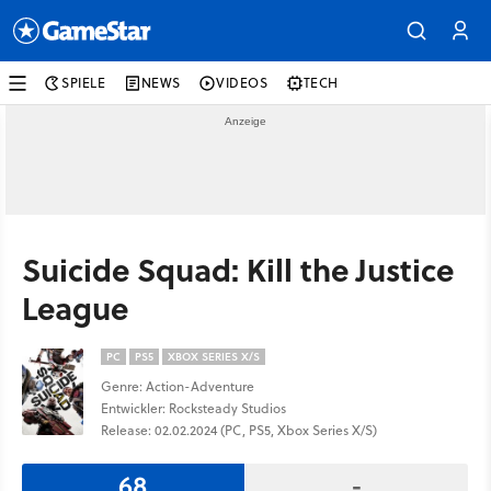
SPIELE
NEWS
VIDEOS
TECH
Suicide Squad: Kill the Justice
League
PC
PS5
XBOX SERIES X/S
Genre: Action-Adventure
Entwickler: Rocksteady Studios
Release: 02.02.2024 (PC, PS5, Xbox Series X/S)
68
-