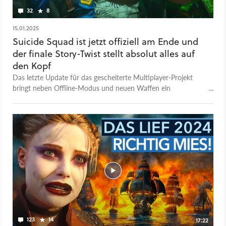
32
8
15.01.2025
Suicide Squad ist jetzt offiziell am Ende und
der finale Story-Twist stellt absolut alles auf
den Kopf
Das letzte Update für das gescheiterte Multiplayer-Projekt
bringt neben Offline-Modus und neuen Waffen ein
überraschendes Ende ins Spiel.
123
14
17:22