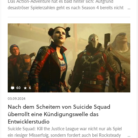
Das Action-Adventure hat es bald hinter sich: Aufgrund
desaströser Spielerzahlen geht es nach Season 4 bereits nicht
mehr weiter. Damit ist das Multiplayer-Experiment von
Rocksteady wohl endgültig gescheitert.
60
6
03.09.2024
Nach dem Scheitern von Suicide Squad
überrollt eine Kündigungswelle das
Entwicklerstudio
Suicide Squad: Kill the Justice League war nicht nur als Spiel
ein riesiger Misserfolg, sondern fordert auch bei Rocksteady