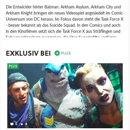
Die Entwickler hinter Batman: Arkham Asylum, Arkham City und
Arkham Knight bringen ein neues Videospiel angesiedelt im Comic-
Universum von DC heraus. Im Fokus davon steht die Task Force X
- besser bekannt als das Suicide Squad. In den Comics und auch
in den Kinofilmen setzt sich die Task Force X aus Sträflingen und
Schwerverbrechern zusammen, die über Superkräfte verfügen
oder einfach nur ziemlich tödlich unterwegs sind. Zu ihren
prominentesten Mitgliedern zählen unter anderem Deadshot,
EXKLUSIV BEI
Harley Quinn, Captain Boomerang sowie Rick Flag. Den aktuellen
Infos zufolge lässt die Anführerin der Task Force X Amanda Waller
PLUS
ihr Squad auf die Justice League los. Demnach dürften es Spieler
mit Superman, Wonder Woman, Batman und Co. als Gegenspieler
zu tun bekommen.
Spiel
PC
PlayStation
Xbox
Action
Action-Adventure
Warner Bros.
Rocksteady Studios
PlayStation 5
6
8