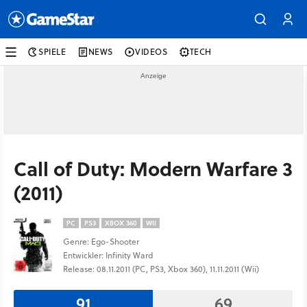
SPIELE
NEWS
VIDEOS
TECH
Call of Duty: Modern Warfare 3
(2011)
PC
PS3
XBOX 360
WII
Genre: Ego-Shooter
Entwickler: Infinity Ward
Release: 08.11.2011 (PC, PS3, Xbox 360), 11.11.2011 (Wii)
91
69