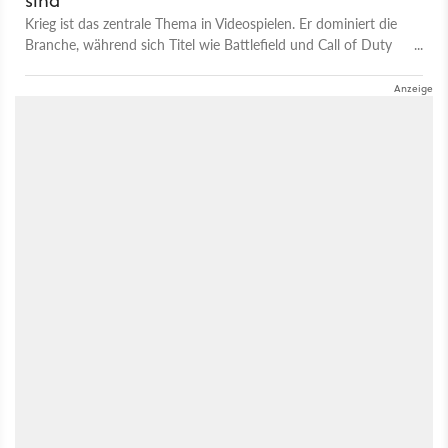
sind
GameStar-Heft!) aus dieser Ausgabe des Rückblicks habt.
Krieg ist das zentrale Thema in Videospielen. Er dominiert die
Habt ihr ähnliche Erfahrungen gemacht wie die Redakteure
Branche, während sich Titel wie Battlefield und Call of Duty
oder seht ihr alles ganz anders?
verkaufen wie geschnitten Brot. Die Ursachen für diesen
Erfolg sind vielfältiger, als man auf den ersten Blick vermuten
mag.