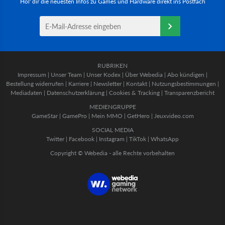
Hol' dir die neuesten Infos zu Games und Hardware direkt ins Postfach
RUBRIKEN
Impressum
|
Unser Team
|
Unser Kodex
|
Über Webedia
|
Abo kündigen
|
Bestellung widerrufen
|
Karriere
|
Newsletter
|
Kontakt
|
Nutzungsbestimmungen
|
Mediadaten
|
Datenschutzerklärung
|
Cookies & Tracking
|
Transparenzbericht
MEDIENGRUPPE
GameStar
|
GamePro
|
Mein MMO
|
GetHero
|
Jeuxvideo.com
SOCIAL MEDIA
Twitter
|
Facebook
|
Instagram
|
TikTok
|
WhatsApp
Copyright © Webedia - alle Rechte vorbehalten