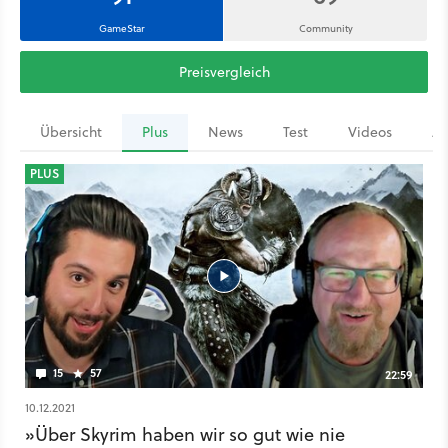
GameStar
Community
Preisvergleich
Übersicht
Plus
News
Test
Videos
Ar
PLUS
15
57
22:59
10.12.2021
»Über Skyrim haben wir so gut wie nie