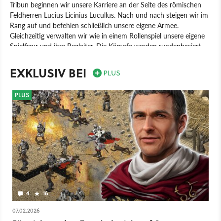
Tribun beginnen wir unsere Karriere an der Seite des römischen
Feldherren Lucius Licinius Lucullus. Nach und nach steigen wir im
Rang auf und befehlen schließlich unsere eigene Armee.
Gleichzeitig verwalten wir wie in einem Rollenspiel unsere eigene
Spielfigur und ihre Begleiter. Die Kämpfe werden rundenbasiert
auf Hexfeldern ausgetragen. Anders als noch bei Expeditions:
Viking, gibt es in Rome feste Klassen mit besonderen Vorteilen.
EXKLUSIV BEI
Neben dem Kampf müssen wir uns in Gesprächen beweisen und
können nach einem Feldzug in Rom politische Gespräche führen.
PLUS
Unsere Entscheidungen sollen großen Einfluss darauf haben, wie
sich die Geschichte entwickelt.
Spiel
PC
Rollenspiel
THQ Nordic
Logic Artists
Expeditions: Rome
4
16
07.02.2026