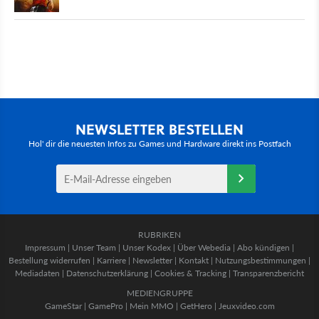
NEWSLETTER BESTELLEN
Hol' dir die neuesten Infos zu Games und Hardware direkt ins Postfach
RUBRIKEN
Impressum
|
Unser Team
|
Unser Kodex
|
Über Webedia
|
Abo kündigen
|
Bestellung widerrufen
|
Karriere
|
Newsletter
|
Kontakt
|
Nutzungsbestimmungen
|
Mediadaten
|
Datenschutzerklärung
|
Cookies & Tracking
|
Transparenzbericht
MEDIENGRUPPE
GameStar
|
GamePro
|
Mein MMO
|
GetHero
|
Jeuxvideo.com