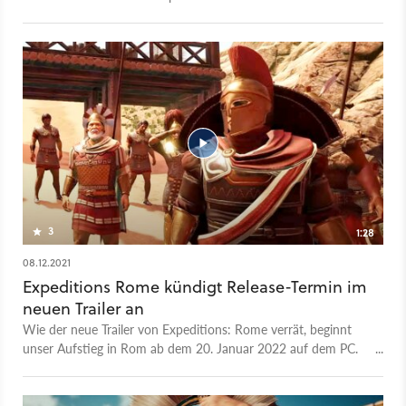
- und unterhält lange.
3
1:28
08.12.2021
Expeditions Rome kündigt Release-Termin im
neuen Trailer an
Wie der neue Trailer von Expeditions: Rome verrät, beginnt
unser Aufstieg in Rom ab dem 20. Januar 2022 auf dem PC.
Dazu starten wir in dem Rollenspiel als Tribun, befehligen
unsere Armee in Ländern wie Griechenland und arbeiten uns
hoch, bis wir schließlich Cäsar sind. Um Macht und Einfluss zu