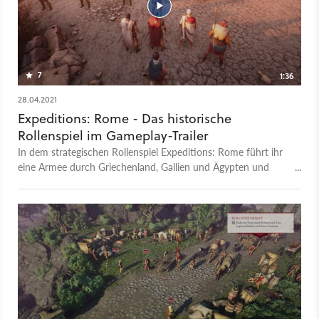
7
1:36
28.04.2021
Expeditions: Rome - Das historische
Rollenspiel im Gameplay-Trailer
In dem strategischen Rollenspiel Expeditions: Rome führt ihr
eine Armee durch Griechenland, Gallien und Ägypten und
erkundet diese Länder außerdem mit euren Gefährten. Im
Trailer seht ihr bereits ein paar Szenen aus den
rundenbasierten Kämpfen und könnt Gespräche mit
wichtigen historischen Persönlichkeiten wie Cato oder
Vercingetorix sehen. Doch in dem Rollenspiel steckt noch viel
mehr. Was genau alles, haben wir in einer großen Plus-Preview
zusammengefasst.