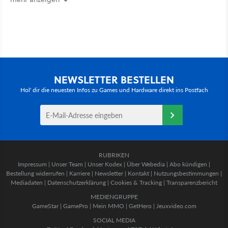
NEWSLETTER BESTELLEN
Hol' dir die neuesten Infos zu Games und Hardware direkt ins Postfach
RUBRIKEN
Impressum
|
Unser Team
|
Unser Kodex
|
Über Webedia
|
Abo kündigen
|
Bestellung widerrufen
|
Karriere
|
Newsletter
|
Kontakt
|
Nutzungsbestimmungen
|
Mediadaten
|
Datenschutzerklärung
|
Cookies & Tracking
|
Transparenzbericht
MEDIENGRUPPE
GameStar
|
GamePro
|
Mein MMO
|
GetHero
|
Jeuxvideo.com
SOCIAL MEDIA