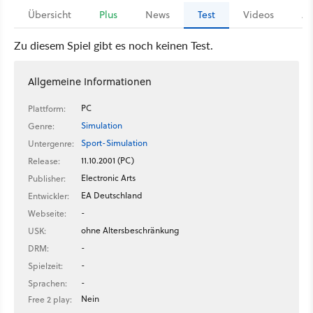
Übersicht
Plus
News
Test
Videos
Ar
Zu diesem Spiel gibt es noch keinen Test.
Allgemeine Informationen
PC
Plattform:
Simulation
Genre:
Sport-Simulation
Untergenre:
11.10.2001 (PC)
Release:
Electronic Arts
Publisher:
EA Deutschland
Entwickler:
-
Webseite:
ohne Altersbeschränkung
USK:
-
DRM:
-
Spielzeit:
-
Sprachen:
Nein
Free 2 play: