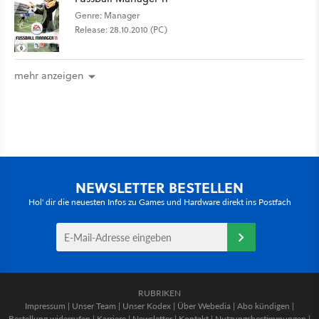
Genre: Manager
Release: 28.10.2010 (PC)
mehr anzeigen
NEWSLETTER BESTELLEN
Hol' dir die neuesten Infos zu Games und Hardware direkt ins Postfach
RUBRIKEN
Impressum
|
Unser Team
|
Unser Kodex
|
Über Webedia
|
Abo kündigen
|
Bestellung widerrufen
|
Karriere
|
Newsletter
|
Kontakt
|
Nutzungsbestimmungen
|