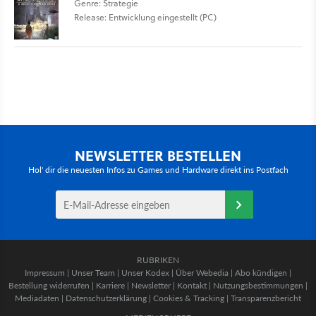
Genre: Strategie
Release: Entwicklung eingestellt (PC)
NEWSLETTER BESTELLEN
Hol' dir die neuesten Infos zu Games und Hardware direkt ins Postfach
RUBRIKEN
Impressum
|
Unser Team
|
Unser Kodex
|
Über Webedia
|
Abo kündigen
|
Bestellung widerrufen
|
Karriere
|
Newsletter
|
Kontakt
|
Nutzungsbestimmungen
|
Mediadaten
|
Datenschutzerklärung
|
Cookies & Tracking
|
Transparenzbericht