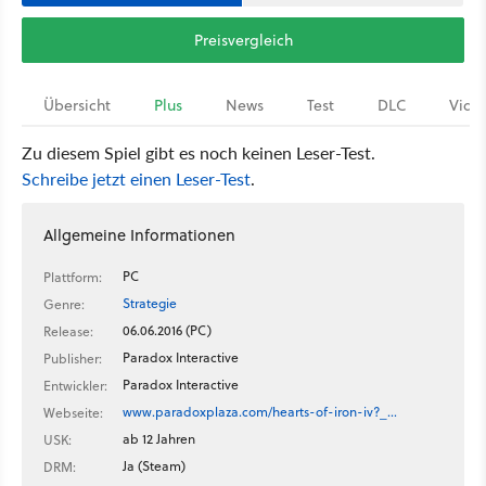
Preisvergleich
Übersicht
Plus
News
Test
DLC
Vide
Zu diesem Spiel gibt es noch keinen Leser-Test.
Schreibe jetzt einen Leser-Test
.
Allgemeine Informationen
PC
Plattform:
Strategie
Genre:
06.06.2016 (PC)
Release:
Paradox Interactive
Publisher:
Paradox Interactive
Entwickler:
www.paradoxplaza.com/hearts-of-iron-iv?_…
Webseite:
ab 12 Jahren
USK:
Ja (Steam)
DRM: