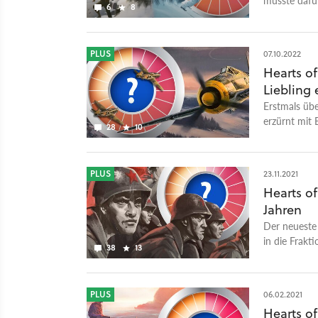
6
8
seine Export
PLUS
07.10.2022
Hearts of
Liebling 
Erstmals übe
erzürnt mit 
28
10
zurück.
PLUS
23.11.2021
Hearts of
Jahren
Der neueste
in die Frak
38
13
PLUS
06.02.2021
Hearts of