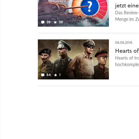
jetzt ein
Das Review-U
Menge im Zw
39
20
Gefühlseben
06.06.2016
Hearts of
Hearts of Iro
hochkomplex
64
1