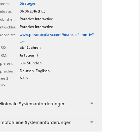
Strategie
enre:
06.06.2016 (PC)
elease:
Paradox Interactive
ublisher:
Paradox Interactive
ntwickler:
www.paradoxplaza.com/hearts-of-iron-iv?
ebseite:
_…
ab 12 Jahren
SK:
Ja (Steam)
DRM:
50+ Stunden
pielzeit:
Deutsch, Englisch
prachen:
Nein
ree 2
lay:
Minimale Systemanforderungen
Empfohlene Systemanforderungen