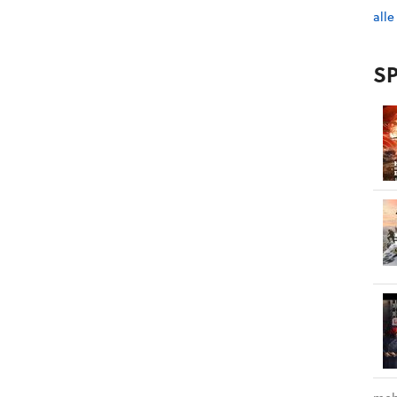
alle
SP