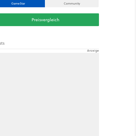
GameStar
Community
Preisvergleich
sts