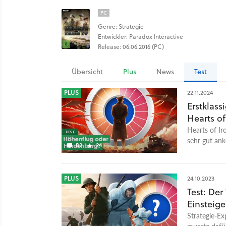
PC
Genre: Strategie
Entwickler: Paradox Interactive
Release: 06.06.2016 (PC)
Übersicht
Plus
News
Test
PLUS
22.11.2024
Erstklas
Hearts of
Hearts of Ir
sehr gut ank
82
24
Test schauen
PLUS
24.10.2023
Test: Der
Einsteig
Strategie-Ex
musste dafür