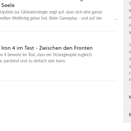
G
e Seele
R
pdate zur Globalstrategie zeigt auf, dass sich eine ganze
eiten Weltkrieg getan hat. Beim Gameplay - und auf der
P
e.
E
W
U
 Iron 4 im Test - Zwischen den Fronten
n 4 beweist im Test, dass ein Strategiespiel zugleich
S
, packend und zu einfach sein kann.
S
F
p