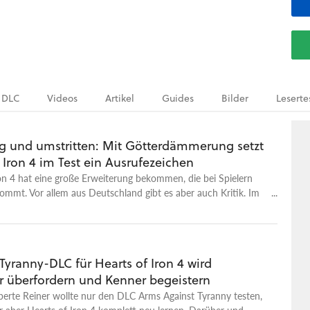
DLC
Videos
Artikel
Guides
Bilder
Leserte
sig und umstritten: Mit Götterdämmerung setzt
 Iron 4 im Test ein Ausrufezeichen
on 4 hat eine große Erweiterung bekommen, die bei Spielern
ommt. Vor allem aus Deutschland gibt es aber auch Kritik. Im
 wir uns beide Seiten an.
 Tyranny-DLC für Hearts of Iron 4 wird
er überfordern und Kenner begeistern
perte Reiner wollte nur den DLC Arms Against Tyranny testen,
 aber Hearts of Iron 4 komplett neu lernen. Darüber und