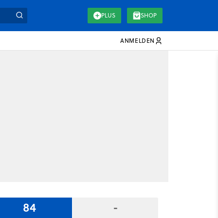
PLUS
SHOP
ANMELDEN
84
-