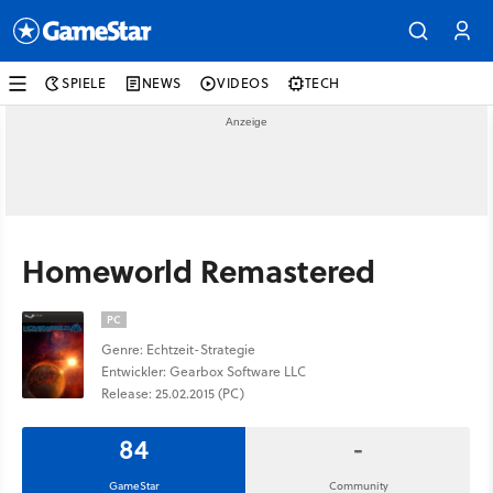
SPIELE
NEWS
VIDEOS
TECH
Homeworld Remastered
PC
Genre: Echtzeit-Strategie
Entwickler: Gearbox Software LLC
Release: 25.02.2015 (PC)
84
-
GameStar
Community