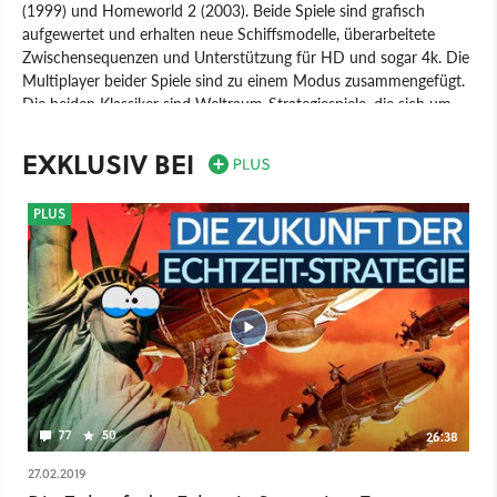
(1999) und Homeworld 2 (2003). Beide Spiele sind grafisch
aufgewertet und erhalten neue Schiffsmodelle, überarbeitete
Zwischensequenzen und Unterstützung für HD und sogar 4k. Die
Multiplayer beider Spiele sind zu einem Modus zusammengefügt.
Die beiden Klassiker sind Weltraum-Strategiespiele, die sich um
ein Mutterschiff und den Ausbau einer eigenen Flotte drehen. Die
Schiffe haben Bewegungsfreiheit in alle drei Raumdimensionen.
EXKLUSIV BEI
Spiel
PC
Echtzeit-Strategie
Strategie
Gearbox / Vivendi
PLUS
Gearbox Software LLC
Homeworld Remastered
77
50
26:38
27.02.2019