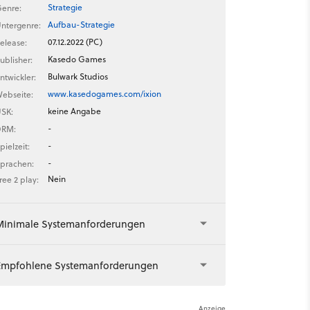
Strategie
enre:
Aufbau-Strategie
ntergenre:
07.12.2022 (PC)
elease:
Kasedo Games
ublisher:
Bulwark Studios
ntwickler:
www.kasedogames.com/ixion
ebseite:
keine Angabe
SK:
-
DRM:
-
pielzeit:
-
prachen:
Nein
ree 2 play:
Minimale Systemanforderungen
Empfohlene Systemanforderungen