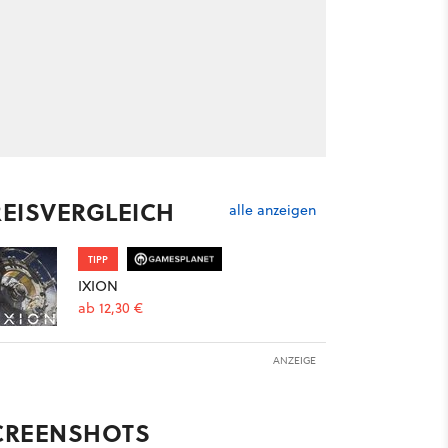
REISVERGLEICH
alle anzeigen
TIPP
IXION
ab 12,30 €
ANZEIGE
CREENSHOTS