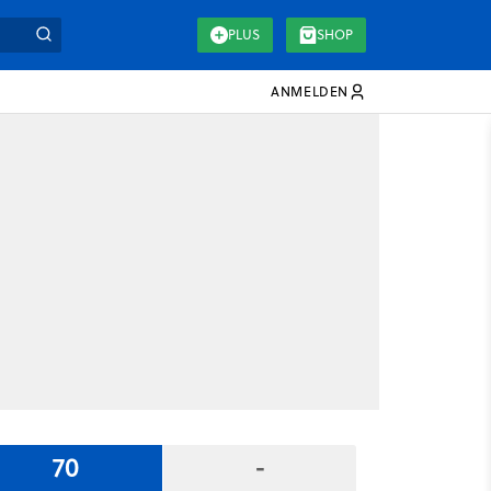
PLUS
SHOP
ANMELDEN
70
-