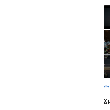
alle
Ä