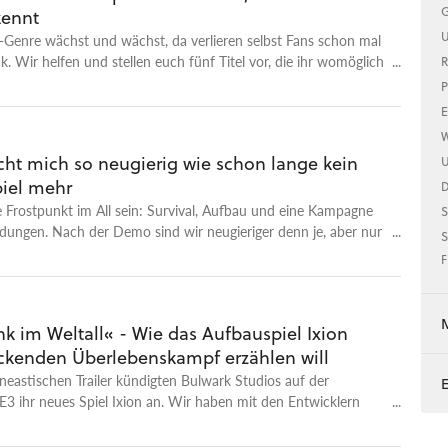
G
kennt
U
-Genre wächst und wächst, da verlieren selbst Fans schon mal
k. Wir helfen und stellen euch fünf Titel vor, die ihr womöglich
R
em Schirm habt.
P
E
W
cht mich so neugierig wie schon lange kein
U
iel mehr
ie Frostpunkt im All sein: Survival, Aufbau und eine Kampagne
S
dungen. Nach der Demo sind wir neugieriger denn je, aber nur
S
er.
F
k im Weltall« - Wie das Aufbauspiel Ixion
ckenden Überlebenskampf erzählen will
neastischen Trailer kündigten Bulwark Studios auf der
 E3 ihr neues Spiel Ixion an. Wir haben mit den Entwicklern
und erklären, wie Aufbau, Survival und Story zusammenpassen
 versteckten Details der Trailer womöglich schon verrät.