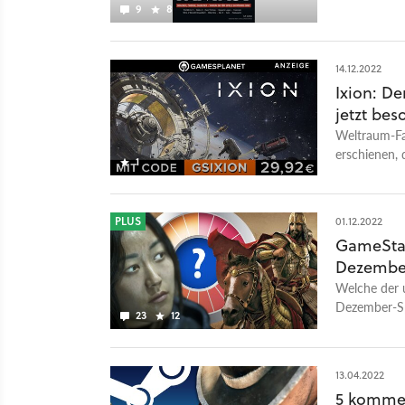
9
8
14.12.2022
Ixion: D
jetzt bes
Weltraum-Fan
erschienen, 
1
Gamesplanet
PLUS
01.12.2022
GameStar 
Dezember
Welche der 
Dezember-Sp
23
12
Meinung hör
13.04.2022
5 kommen