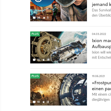
jemand 
Das Survival
den Überblic
26
5
nicht auf d
PLUS
04.03.2022
Ixion ma
Aufbausp
Ixion will w
mit Entschei
10
14
wenig schlau
PLUS
19.06.2021
»Frostpun
einen pa
Mit einem ci
diesjährigen
10
12
gesprochen 
- und welche