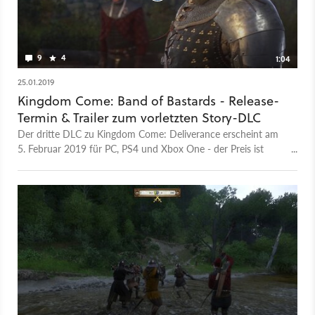
9
4
1:04
25.01.2019
Kingdom Come: Band of Bastards - Release-
Termin & Trailer zum vorletzten Story-DLC
Der dritte DLC zu Kingdom Come: Deliverance erscheint am
5. Februar 2019 für PC, PS4 und Xbox One - der Preis ist
noch offen. In Band of Brothers begleiten wir eine Gruppe
Söldner, die im Auftrag von Herr Radzig Kobyla die Straßen
sicher halten sollen - dabei aber oft genug selbst Ärger
anzetteln. Bei der Patroullie durch die Provinz treffen sie auf
alte Erzfeinde von Herrn Radzig. Der Trailer zum DLC zeigt in
einer Szene auch, wie die beiden Gruppen aufeinander
zustürmen. Nach From the Ashes und The Amorous
Adventures of Bold Sir Hans Capon ist Band of Bastards der
vorletzte DLC für das Mittelalter-Rollenspiel. Im vierten DLC, A
Woman's Lot, wird man nicht mehr Heinrich, sondern Theresa
spielen. Plus: Historiker analysieren Kingdom Come -