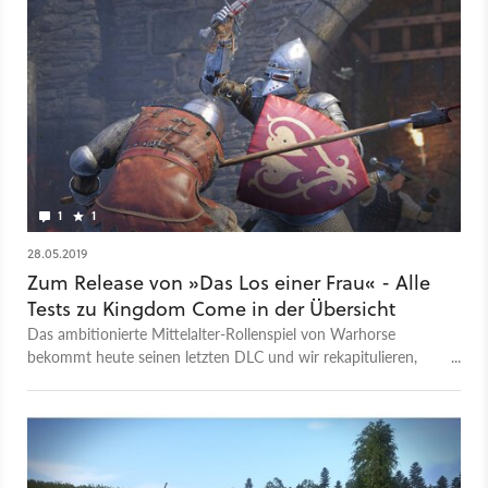
Kanal Steinwallen kennt, ob sich der Kauf der Download-
Erweiterungen lohnt und was die Addons eigentlich für das
Hauptspiel liefern. Zudem erklärt uns Stephan, warum Spieler,
die jetzt erst bei Kingdom Come einsteigen durchaus zu
beneiden sind, besondern im Vergleich zu Spielern, die gleich
zum Release im Februar 2018 angefangen hatten. Mehr von
Steinwallen gibt es auf seinem YouTube-Kanal.
1
1
28.05.2019
Zum Release von »Das Los einer Frau« - Alle
Tests zu Kingdom Come in der Übersicht
Das ambitionierte Mittelalter-Rollenspiel von Warhorse
bekommt heute seinen letzten DLC und wir rekapitulieren,
was sich seit dem Release alles getan hat.