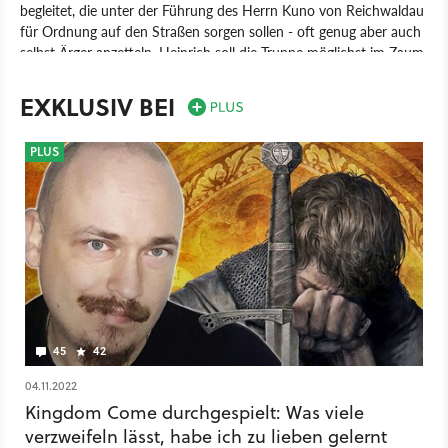
begleitet, die unter der Führung des Herrn Kuno von Reichwaldau
für Ordnung auf den Straßen sorgen sollen - oft genug aber auch
selbst Ärger anzetteln. Heinrich soll die Truppe möglichst im Zaum
halten, doch bald treffen er und die Söldner auf Radzigs Erzfeinde
aus vergangenen Zeiten.
EXKLUSIV BEI
Spiel
PlayStation 4
Xbox One
PlayStation
Xbox
PLUS
Rollenspiel
Deep Silver
Warhorse Studios
Kingdom Come: Deliverance - Band of Bastards
45
42
04.11.2022
Kingdom Come durchgespielt: Was viele
verzweifeln lässt, habe ich zu lieben gelernt