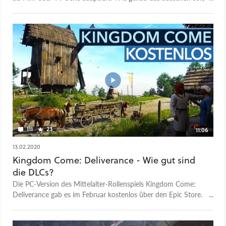
bleibt aktuell jedoch noch offen.
111
23
11:06
13.02.2020
Kingdom Come: Deliverance - Wie gut sind
die DLCs?
Die PC-Version des Mittelalter-Rollenspiels Kingdom Come:
Deliverance gab es im Februar kostenlos über den Epic Store.
Die DLCs waren da natürlich nicht dabei. Deshalb fragten wir
Stephan Bliemel, den ihr vielleicht auch von seinem YouTube-