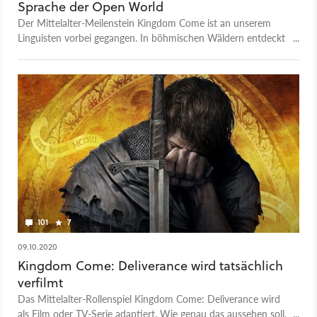
Sprache der Open World
Der Mittelalter-Meilenstein Kingdom Come ist an unserem
Linguisten vorbei gegangen. In böhmischen Wäldern entdeckt
er, wie sich die offene Welt dem Spieler mitteilt.
101
7
09.10.2020
Kingdom Come: Deliverance wird tatsächlich
verfilmt
Das Mittelalter-Rollenspiel Kingdom Come: Deliverance wird
als Film oder TV-Serie adaptiert. Wie genau das aussehen soll,