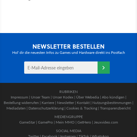
NEWSLETTER BESTELLEN
Hol' dir die neuesten Infos zu Games und Hardware direkt ins Postfach
RUBRIKEN
Impressum
|
Unser Team
|
Unser Kodex
|
Über Webedia
|
Abo kündigen
|
Bestellung widerrufen
|
Karriere
|
Newsletter
|
Kontakt
|
Nutzungsbestimmungen
|
Mediadaten
|
Datenschutzerklärung
|
Cookies & Tracking
|
Transparenzbericht
MEDIENGRUPPE
GameStar
|
GamePro
|
Mein MMO
|
GetHero
|
Jeuxvideo.com
SOCIAL MEDIA
Twitter
|
Facebook
|
Instagram
|
TikTok
|
WhatsApp