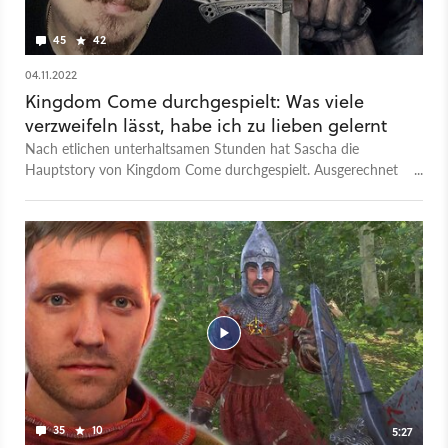
45
42
04.11.2022
Kingdom Come durchgespielt: Was viele
verzweifeln lässt, habe ich zu lieben gelernt
Nach etlichen unterhaltsamen Stunden hat Sascha die
Hauptstory von Kingdom Come durchgespielt. Ausgerechnet
die Kämpfe gefielen ihm am besten.
35
10
5:27