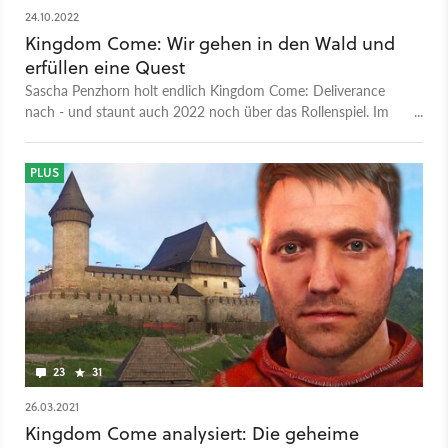
24.10.2022
Kingdom Come: Wir gehen in den Wald und
erfüllen eine Quest
Sascha Penzhorn holt endlich Kingdom Come: Deliverance
nach - und staunt auch 2022 noch über das Rollenspiel. Im
Video nimmt er euch mit auf eine Mission. Der kurze Clip zeigt
die Befreiung eines gekidnappten Verbündeten, der im Wald
von Banditen festgehalten wird. Kingdom Come: Deliverance
PLUS
erschien 2018 und ist für uns eines der 10 besten Open-
World-Spiele aller Zeiten. Das Abenteuer von Schmiedesohn
Henry im detailliert nachgebildeten Böhmen verzauberte
damals mit spektakulärer Grafik und absolut glaubhafter
Mittelalteratmosphäre. Es ist bis heute jedoch nicht für jeden
Spielertyp geeignet - auch des gewöhnungsbedürftigen
Kampfsystems wegen.
23
31
26.03.2021
Kingdom Come analysiert: Die geheime