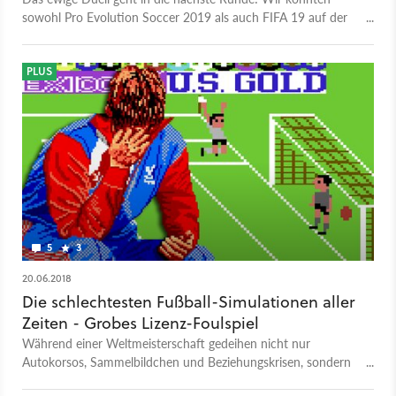
sowohl Pro Evolution Soccer 2019 als auch FIFA 19 auf der
Gamescom zocken und haben dabei festgestellt: Die beiden
Fußballsims schauen sich dieses Jahr so viel voneinander ab
wie selten zuvor.
PLUS
5
3
20.06.2018
Die schlechtesten Fußball-Simulationen aller
Zeiten - Grobes Lizenz-Foulspiel
Während einer Weltmeisterschaft gedeihen nicht nur
Autokorsos, Sammelbildchen und Beziehungskrisen, sondern
auch legendär schlechte Fußballsimulationen.