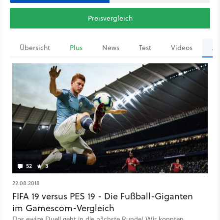
Preisvergleich
Übersicht
Plus
News
Test
Videos
Ar
52
3
22.08.2018
FIFA 19 versus PES 19 - Die Fußball-Giganten
im Gamescom-Vergleich
Das ewige Duell geht in die nächste Runde! Wir konnten