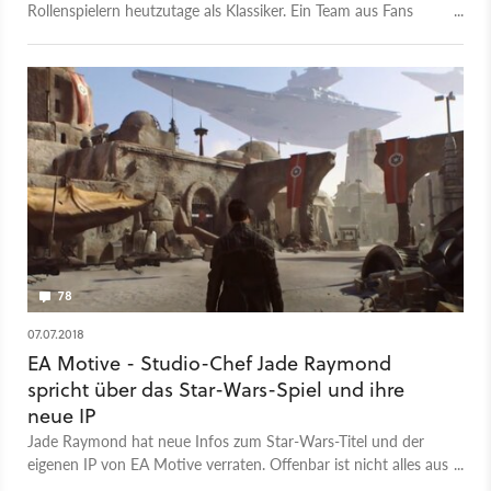
Rollenspielern heutzutage als Klassiker. Ein Team aus Fans
wollte das Spiel in der Unreal Engine 4 wiederbeleben.
Lucasfilm schob den jetzt aber einen Riegel vor und
verschickte eine Unterlassungserklärung.
78
07.07.2018
EA Motive - Studio-Chef Jade Raymond
spricht über das Star-Wars-Spiel und ihre
neue IP
Jade Raymond hat neue Infos zum Star-Wars-Titel und der
eigenen IP von EA Motive verraten. Offenbar ist nicht alles aus
dem ursprünglichen Projekt Ragtag verloren.