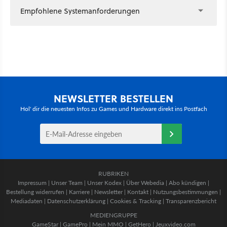
Empfohlene Systemanforderungen
NEWSLETTER BESTELLEN
Hol' dir die neuesten Infos zu Games und Hardware direkt ins Postfach
RUBRIKEN
Impressum
|
Unser Team
|
Unser Kodex
|
Über Webedia
|
Abo kündigen
|
Bestellung widerrufen
|
Karriere
|
Newsletter
|
Kontakt
|
Nutzungsbestimmungen
|
Mediadaten
|
Datenschutzerklärung
|
Cookies & Tracking
|
Transparenzbericht
MEDIENGRUPPE
GameStar
|
GamePro
|
Mein MMO
|
GetHero
|
Jeuxvideo.com