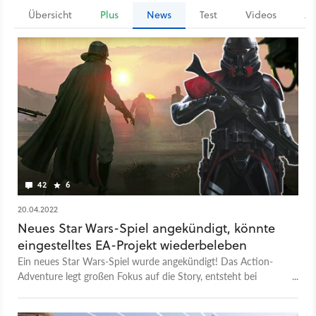
Übersicht
Plus
News
Test
Videos
Ar
42
6
20.04.2022
Neues Star Wars-Spiel angekündigt, könnte
eingestelltes EA-Projekt wiederbeleben
Ein neues Star Wars-Spiel wurde angekündigt! Das Action-
Adventure legt großen Fokus auf die Story, entsteht bei
Skydance New Media und der ehemaligen Uncharted-Autorin
Amy Hennig.