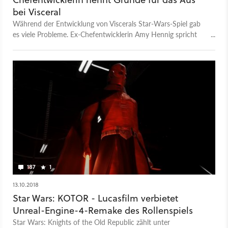
bei Visceral
Während der Entwicklung von Viscerals Star-Wars-Spiel gab
es viele Probleme. Ex-Chefentwicklerin Amy Hennig spricht
über die Gründe für die Einstellung und Differenzen mit EA.
187
1
13.10.2018
Star Wars: KOTOR - Lucasfilm verbietet
Unreal-Engine-4-Remake des Rollenspiels
Star Wars: Knights of the Old Republic zählt unter