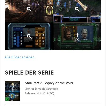
555
alle Bilder ansehen
SPIELE DER SERIE
StarCraft 2: Legacy of the Void
Genre: Echtzeit-Strategie
Release: 10.11.2015 (PC)