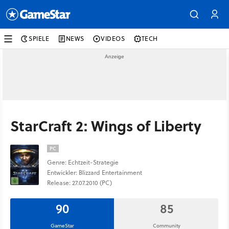
SPIELE
NEWS
VIDEOS
TECH
StarCraft 2: Wings of Liberty
PC
Genre: Echtzeit-Strategie
Entwickler: Blizzard Entertainment
Release: 27.07.2010 (PC)
90
85
GameStar
Community