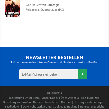
Genre: Echtzeit-Strategie
Release: 2. Quartal 2026 (PC)
NEWSLETTER BESTELLEN
Hol' dir die neuesten Infos zu Games und Hardware direkt ins Postfach
RUBRIKEN
Impressum
|
Unser Team
|
Unser Kodex
|
Über Webedia
|
Abo kündigen
|
Bestellung widerrufen
|
Karriere
|
Newsletter
|
Kontakt
|
Nutzungsbestimmungen
|
Mediadaten
|
Datenschutzerklärung
|
Cookies & Tracking
|
Transparenzbericht