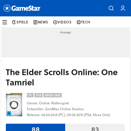
SPIELE
NEWS
VIDEOS
TECH
The Elder Scrolls Online: One
Tamriel
PC
PS4
XBOX ONE
Genre: Online-Rollenspiel
Entwickler: ZeniMax Online Studios
Release: 04.04.2014 (PC), 09.06.2015 (PS4, Xbox One)
88
83