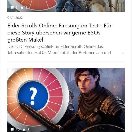
3
5
04.11.2022
Elder Scrolls Online: Firesong im Test - Für
diese Story übersehen wir gerne ESOs
größten Makel
Der DLC Firesong schließt in Elder Scrolls Online das
Jahresabenteuer »Das Vermächtnis der Bretonen« ab und
wirft euch mitten in einen Druiden-Konflikt. Warum die
Geschichte trotz vorhersehbaren Wendungen zündet, lest ihr
in unserem Test.
40
7