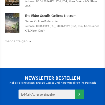
Release: 03.06.2024 (PC, PS5, PS4, Xbox Series X/S, Xbox
One)
The Elder Scrolls Online: Necrom
Genre: Online-Rollenspiel
Release: 01.06.2023 (PC), 20.06.2023 (PS5, PS4, Xbox Series
X/S, Xbox One)
mehr anzeigen
NEWSLETTER BESTELLEN
Hol' dir die neuesten Infos zu Games und Hardware direkt ins Postfach