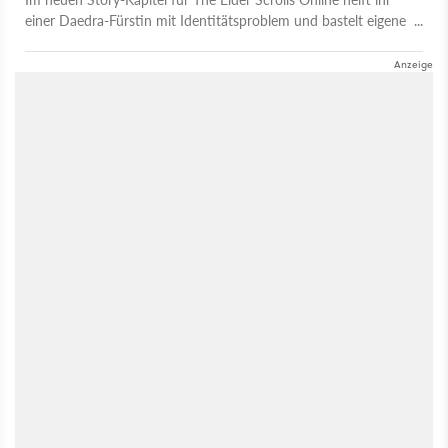
einer Daedra-Fürstin mit Identitätsproblem und bastelt eigene
Effekte mit vorhandenen Fähigkeiten. Was euch sonst noch
erwartet, verrät unser Test.