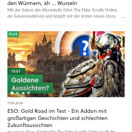
den Würmern, äh ... Wurzeln
Mit der Saison des Wurmkults führt The Elder Scrolls Online
ein Saisonmodell ein und knüpft mit der ersten neuen Story
an die epische Hauptgeschichte des Spiels an.
PLUS
14
18
17.06.2024
ESO: Gold Road im Test - Ein Addon mit
großartigen Geschichten und schlechten
Zukunftaussichten
Im neuen Story-Kapitel für The Elder Scrolls Online helft ihr