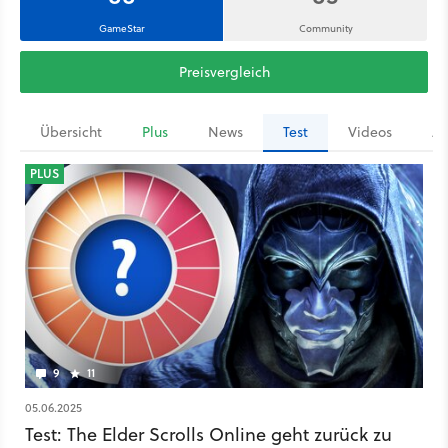
GameStar
Community
Preisvergleich
Übersicht
Plus
News
Test
Videos
Ar
PLUS
9
11
05.06.2025
Test: The Elder Scrolls Online geht zurück zu