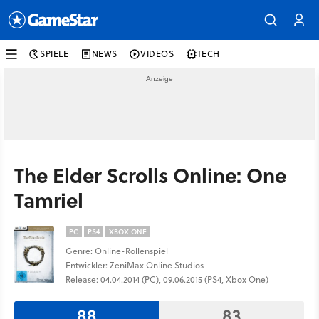
SPIELE
NEWS
VIDEOS
TECH
The Elder Scrolls Online: One
Tamriel
PC
PS4
XBOX ONE
Genre: Online-Rollenspiel
Entwickler: ZeniMax Online Studios
Release: 04.04.2014 (PC), 09.06.2015 (PS4, Xbox One)
88
83