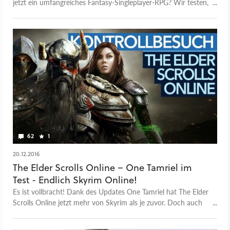
jetzt ein umfangreiches Fantasy-Singleplayer-RPG? Wir testen,
ob ESO ein adäquater Ersatz ist.
62
1
20.12.2016
The Elder Scrolls Online – One Tamriel im
Test - Endlich Skyrim Online!
Es ist vollbracht! Dank des Updates One Tamriel hat The Elder
Scrolls Online jetzt mehr von Skyrim als je zuvor. Doch auch
der MMO-Aspekt des Spiels profitiert von der neuen, großen
Freiheit. Zwei Jahre nach Release ist ESO damit besser denn