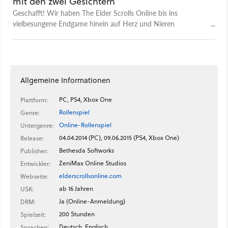
mit den zwei Gesichtern
Geschafft! Wir haben The Elder Scrolls Online bis ins
vielbesungene Endgame hinein auf Herz und Nieren
untersucht. Im Test mit der finalen Wertung lesen Sie, warum
uns das Online-Rollenspiel dort aber nur noch wenig Spaß
macht.
Allgemeine Informationen
PC, PS4, Xbox One
Plattform:
Rollenspiel
Genre:
Online-Rollenspiel
Untergenre:
04.04.2014 (PC), 09.06.2015 (PS4, Xbox One)
Release:
Bethesda Softworks
Publisher:
ZeniMax Online Studios
Entwickler:
elderscrollsonline.com
Webseite:
ab 16 Jahren
USK:
Ja (Online-Anmeldung)
DRM:
200 Stunden
Spielzeit:
Deutsch, Englisch
Sprachen: