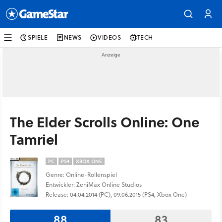
SPIELE
NEWS
VIDEOS
TECH
The Elder Scrolls Online: One
Tamriel
PC
PS4
XBOX ONE
Genre: Online-Rollenspiel
Entwickler: ZeniMax Online Studios
Release: 04.04.2014 (PC), 09.06.2015 (PS4, Xbox One)
88
83