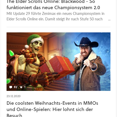
The Elder Scrolls Online: Blackwood - So
funktioniert das neue Championsystem 2.0
Mit Update 29 führte Zenimax ein neues Championsystem in
Elder Scrolls Online ein. Damit steigt ihr nach Stufe 50 nach
wie vor weiter auf – allerdings funktioniert das jetzt etwas
anders.
82
1
23.12.2020
Die coolsten Weihnachts-Events in MMOs
und Online-Spielen: Hier lohnt sich der
Besuch