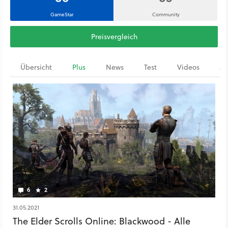
GameStar
Community
Preisvergleich
Übersicht
Plus
News
Test
Videos
Ar
6
2
31.05.2021
The Elder Scrolls Online: Blackwood - Alle