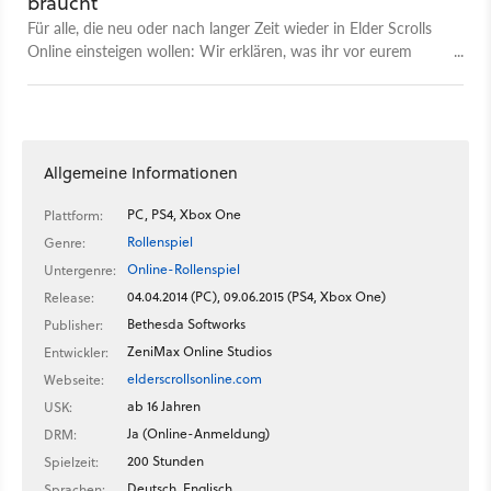
braucht
Für alle, die neu oder nach langer Zeit wieder in Elder Scrolls
Online einsteigen wollen: Wir erklären, was ihr vor eurem
Start in das neue Kapitel Greymoor wissen müsst.
Allgemeine Informationen
PC, PS4, Xbox One
Plattform:
Rollenspiel
Genre:
Online-Rollenspiel
Untergenre:
04.04.2014 (PC), 09.06.2015 (PS4, Xbox One)
Release:
Bethesda Softworks
Publisher:
ZeniMax Online Studios
Entwickler:
elderscrollsonline.com
Webseite:
ab 16 Jahren
USK:
Ja (Online-Anmeldung)
DRM:
200 Stunden
Spielzeit:
Deutsch, Englisch
Sprachen: