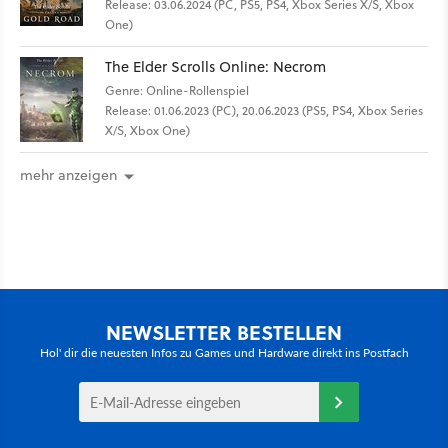
Release: 03.06.2024 (PC, PS5, PS4, Xbox Series X/S, Xbox
One)
The Elder Scrolls Online: Necrom
Genre: Online-Rollenspiel
Release: 01.06.2023 (PC), 20.06.2023 (PS5, PS4, Xbox Series
X/S, Xbox One)
mehr anzeigen
NEWSLETTER BESTELLEN
Hol' dir die neuesten Infos zu Games und Hardware direkt ins Postfach