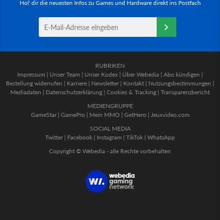
Hol' dir die neuesten Infos zu Games und Hardware direkt ins Postfach
RUBRIKEN
Impressum
|
Unser Team
|
Unser Kodex
|
Über Webedia
|
Abo kündigen
|
Bestellung widerrufen
|
Karriere
|
Newsletter
|
Kontakt
|
Nutzungsbestimmungen
|
Mediadaten
|
Datenschutzerklärung
|
Cookies & Tracking
|
Transparenzbericht
MEDIENGRUPPE
GameStar
|
GamePro
|
Mein MMO
|
GetHero
|
Jeuxvideo.com
SOCIAL MEDIA
Twitter
|
Facebook
|
Instagram
|
TikTok
|
WhatsApp
Copyright © Webedia - alle Rechte vorbehalten