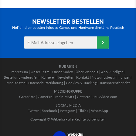
NEWSLETTER BESTELLEN
Hol' dir die neuesten Infos zu Games und Hardware direkt ins Postfach
RUBRIKEN
Impressum
|
Unser Team
|
Unser Kodex
|
Über Webedia
|
Abo kündigen
|
Bestellung widerrufen
|
Karriere
|
Newsletter
|
Kontakt
|
Nutzungsbestimmungen
|
Mediadaten
|
Datenschutzerklärung
|
Cookies & Tracking
|
Transparenzbericht
MEDIENGRUPPE
GameStar
|
GamePro
|
Mein MMO
|
GetHero
|
Jeuxvideo.com
SOCIAL MEDIA
Twitter
|
Facebook
|
Instagram
|
TikTok
|
WhatsApp
Copyright © Webedia - alle Rechte vorbehalten