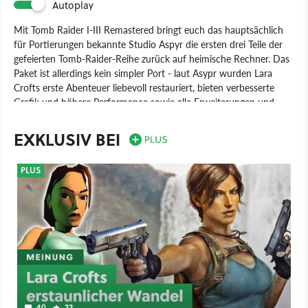
Autoplay
Mit Tomb Raider I-III Remastered bringt euch das hauptsächlich
für Portierungen bekannte Studio Aspyr die ersten drei Teile der
gefeierten Tomb-Raider-Reihe zurück auf heimische Rechner. Das
Paket ist allerdings kein simpler Port - laut Asypr wurden Lara
Crofts erste Abenteuer liebevoll restauriert, bieten verbesserte
Grafik und höhere Performance sowie alle Erweiterungen und
geheimen Levels von damals. Zum ersten Mal schaffen es die
Spiele zudem überhaupt auf moderne Konsolen. In Tomb Raider
EXKLUSIV BEI
reist ihr als kampferprobte Archäologin Lara Croft um die Welt
und hebt mystische Schätze längst vergangener Zivilisationen aus.
PLUS
Spiel
Nintendo Switch
PC
PlayStation 4
Xbox One
Nintendo
PlayStation
Xbox
Action
40
22