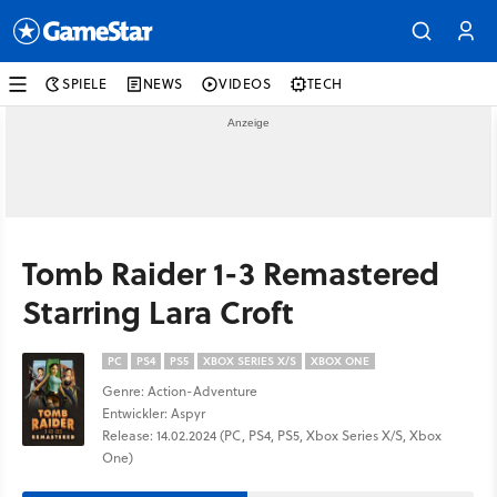
SPIELE
NEWS
VIDEOS
TECH
Tomb Raider 1-3 Remastered
Starring Lara Croft
PC
PS4
PS5
XBOX SERIES X/S
XBOX ONE
Genre: Action-Adventure
Entwickler: Aspyr
Release: 14.02.2024 (PC, PS4, PS5, Xbox Series X/S, Xbox
One)