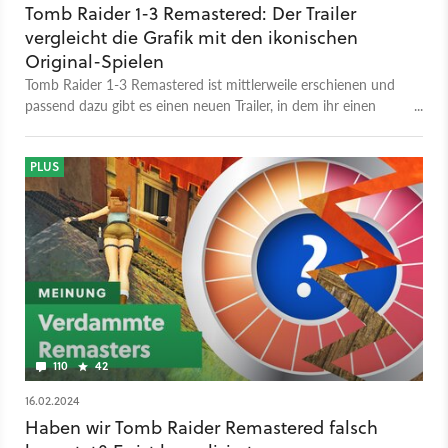
Tomb Raider 1-3 Remastered: Der Trailer
vergleicht die Grafik mit den ikonischen
Original-Spielen
Tomb Raider 1-3 Remastered ist mittlerweile erschienen und
passend dazu gibt es einen neuen Trailer, in dem ihr einen
Vergleich zwischen den Klassikern und der überarbeiteten
Version bekommt! Hier erlebt ihr die Anfänge von Lara Crofts
epischen Abenteuern in verbesserter Grafik und mit
PLUS
modernisierten Steuerungsoptionen, was es Nostalgikern
erleichtert, die Spiele noch einmal zu erleben und
Neueinsteigern dabei hilft, sich einfacher zurechtzufinden. Die
Sammlung erschien am 13. Februar 2024.
110
42
16.02.2024
Haben wir Tomb Raider Remastered falsch