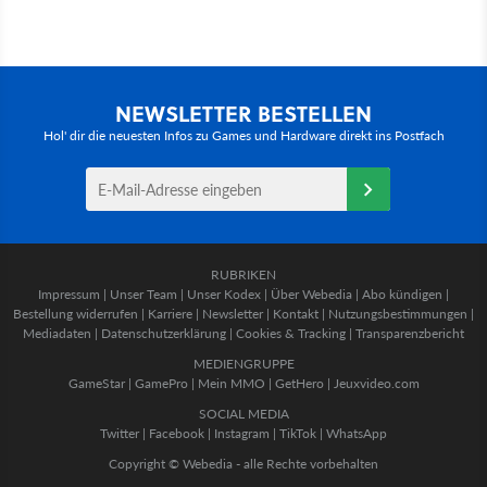
NEWSLETTER BESTELLEN
Hol' dir die neuesten Infos zu Games und Hardware direkt ins Postfach
RUBRIKEN
Impressum
|
Unser Team
|
Unser Kodex
|
Über Webedia
|
Abo kündigen
|
Bestellung widerrufen
|
Karriere
|
Newsletter
|
Kontakt
|
Nutzungsbestimmungen
|
Mediadaten
|
Datenschutzerklärung
|
Cookies & Tracking
|
Transparenzbericht
MEDIENGRUPPE
GameStar
|
GamePro
|
Mein MMO
|
GetHero
|
Jeuxvideo.com
SOCIAL MEDIA
Twitter
|
Facebook
|
Instagram
|
TikTok
|
WhatsApp
Copyright © Webedia - alle Rechte vorbehalten