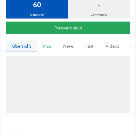
60
-
GameStar
Community
Preisvergleich
Übersicht
Plus
News
Test
Videos
Ar