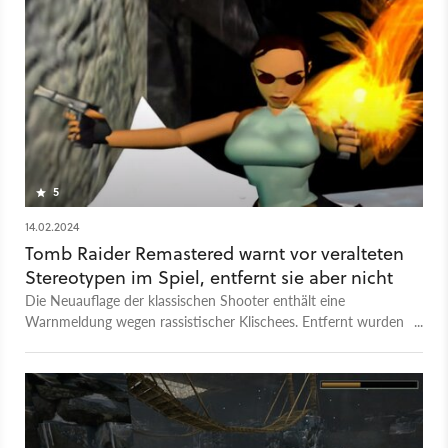
von Tomb Raider im Jahr 1996 (Wer erinnert sich noch an die
Voodoo-Grafikkarten?) für weichere Kanten sorgt. Allerdings
ist dies lediglich ein Feature unserer speziellen Testversion; im
finalen Spiel hat Entwickler Aspyr die Möglichkeit dafür
entfernt.
5
14.02.2024
Tomb Raider Remastered warnt vor veralteten
Stereotypen im Spiel, entfernt sie aber nicht
Die Neuauflage der klassischen Shooter enthält eine
Warnmeldung wegen rassistischer Klischees. Entfernt wurden
diese Inhalte allerdings nicht.