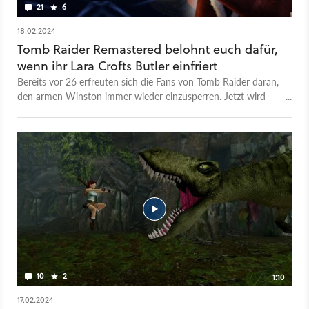
21
6
18.02.2024
Tomb Raider Remastered belohnt euch dafür,
wenn ihr Lara Crofts Butler einfriert
Bereits vor 26 erfreuten sich die Fans von Tomb Raider daran,
den armen Winston immer wieder einzusperren. Jetzt wird
das auch noch belohnt.
10
2
1:10
17.02.2024