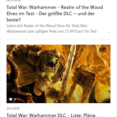
08.12.2016
Total War: Warhammer - Realm of the Wood
Elves im Test - Der größte DLC – und der
beste?
Lohnt sich Realm of the Wood Elves für Total War:
Warhammer zum saftigen Preis von 17,49 Euro? Im Test
stellen wir das neue Waldelfen-Volk und die Minikampagne
»Season of Revelations« auf den Prüfstand.
17
24.11.2016
Total War: Warhammer DLC - Liste: Pläne,