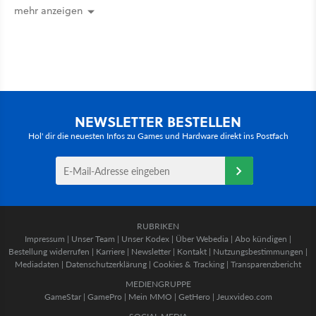
mehr anzeigen
NEWSLETTER BESTELLEN
Hol' dir die neuesten Infos zu Games und Hardware direkt ins Postfach
RUBRIKEN
Impressum
|
Unser Team
|
Unser Kodex
|
Über Webedia
|
Abo kündigen
|
Bestellung widerrufen
|
Karriere
|
Newsletter
|
Kontakt
|
Nutzungsbestimmungen
|
Mediadaten
|
Datenschutzerklärung
|
Cookies & Tracking
|
Transparenzbericht
MEDIENGRUPPE
GameStar
|
GamePro
|
Mein MMO
|
GetHero
|
Jeuxvideo.com