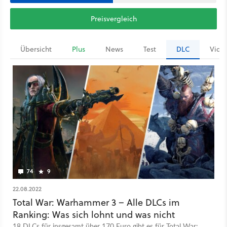
Preisvergleich
Übersicht
Plus
News
Test
DLC
Vide
74
9
22.08.2022
Total War: Warhammer 3 – Alle DLCs im
Ranking: Was sich lohnt und was nicht
18 DLCs für insgesamt über 170 Euro gibt es für Total War: