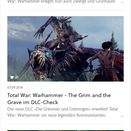
War: Warhammer kriegen nun auch Zwerge und Grünhäute
neue Anführer, Einheiten und ihre eigenen Regiments of
Renown. Und dabei macht dieser DLC einiges besser als »The
Grim and the Grave«.
21
07.09.2016
Total War: Warhammer - The Grim and the
Grave im DLC-Check
Der neue DLC »Die Grimmen und Grimmigen« erweitert Total
War: Warhammer um neue legendäre Kommandanten,
Einheiten und Karten und führt legendäre Regimenter ein. Ist
das den Preis wert?