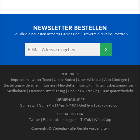
NEWSLETTER BESTELLEN
Hol' dir die neuesten Infos zu Games und Hardware direkt ins Postfach
RUBRIKEN
Impressum
|
Unser Team
|
Unser Kodex
|
Über Webedia
|
Abo kündigen
|
Bestellung widerrufen
|
Karriere
|
Newsletter
|
Kontakt
|
Nutzungsbestimmungen
|
Mediadaten
|
Datenschutzerklärung
|
Cookies & Tracking
|
Transparenzbericht
MEDIENGRUPPE
GameStar
|
GamePro
|
Mein MMO
|
GetHero
|
Jeuxvideo.com
SOCIAL MEDIA
Twitter
|
Facebook
|
Instagram
|
TikTok
|
WhatsApp
Copyright © Webedia - alle Rechte vorbehalten