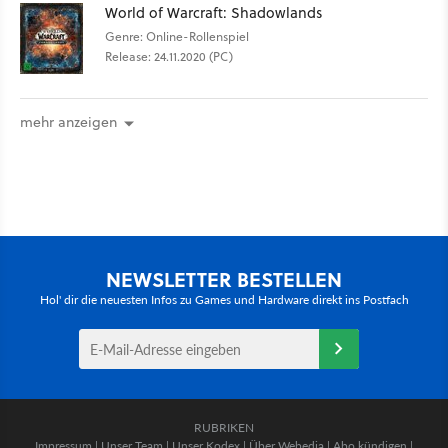
World of Warcraft: Shadowlands
Genre: Online-Rollenspiel
Release: 24.11.2020 (PC)
mehr anzeigen
NEWSLETTER BESTELLEN
Hol' dir die neuesten Infos zu Games und Hardware direkt ins Postfach
RUBRIKEN
Impressum
|
Unser Team
|
Unser Kodex
|
Über Webedia
|
Abo kündigen
|