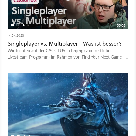
12
2
55:05
14.04.2023
Singleplayer vs. Multiplayer - Was ist besser?
Wir fechten auf der CAGGTUS in Leipzig (zum restlichen
Livestream-Programm) im Rahmen von Find Your Next Game
(FYNG) den größten Kampf der Gaming-Community aus:
Singleplayer oder Multiplayer? Es kann nur einen geben! Das
ist die Videoversion unseres GameStar Podcasts. - Zum Artikel
samt Podcast-Version - Alle Folgen des GameStar Podcasts -
GameStar Podcast bei Apple Podcasts - GameStar Podcast bei
Spotify - GameStar Podcast bei Podcast Addict Mehr
Videotalks findet ihr auf bei GameStar Talk - auch auf
Youtube.
38
2