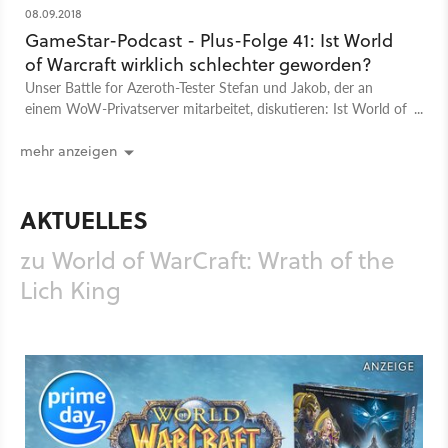
08.09.2018
GameStar-Podcast - Plus-Folge 41: Ist World
of Warcraft wirklich schlechter geworden?
Unser Battle for Azeroth-Tester Stefan und Jakob, der an
einem WoW-Privatserver mitarbeitet, diskutieren: Ist World of
Warcraft über die Jahre wirklich schlechter geworden - oder
gar besser?
mehr anzeigen
AKTUELLES
zu World of WarCraft: Wrath of the
Lich King