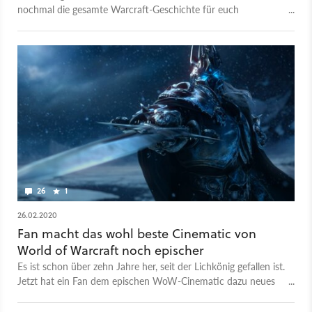
nochmal die gesamte Warcraft-Geschichte für euch
zusammen. Im dritten Teil lest ihr, was in Wrath of the Lich
King und Cataclysm passierte
26
1
26.02.2020
Fan macht das wohl beste Cinematic von
World of Warcraft noch epischer
Es ist schon über zehn Jahre her, seit der Lichkönig gefallen ist.
Jetzt hat ein Fan dem epischen WoW-Cinematic dazu neues
Leben eingehaucht, das Blizzard vor Neid ganz blass werden
lässt.