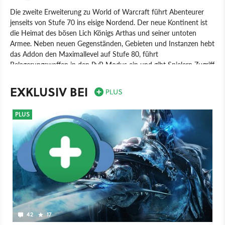
Die zweite Erweiterung zu World of Warcraft führt Abenteurer
jenseits von Stufe 70 ins eisige Nordend. Der neue Kontinent ist
die Heimat des bösen Lich Königs Arthas und seiner untoten
Armee. Neben neuen Gegenständen, Gebieten und Instanzen hebt
das Addon den Maximallevel auf Stufe 80, führt
Belagerungswaffen in den PvP-Modus ein und gibt Spielern Zugriff
auf die erste Heldenklasse: den Todesritter. Der startet bereits auf
Level 55, spielt sich aber ansonsten nicht anders oder besser als
EXKLUSIV BEI
andere Klassen. Bekannte Warcraft-Charaktere, die in Instanzen
und Raids ihr Leben lassen müssen: Anub'Arak, Arthas, Mal'Ganis,
PLUS
Malygos, Syndragosa, Kael'Thuzad.
Spiel
PC
Online-Rollenspiel
Rollenspiel
Vivendi Games
Blizzard Entertainment
World of WarCraft: Wrath of the Lich King
42
17