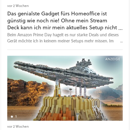
vor 2 Wochen
Das genialste Gadget fürs Homeoffice ist
günstig wie noch nie! Ohne mein Stream
Deck kann ich mir mein aktuelles Setup nicht
mehr vorstellen
Beim Amazon Prime Day hagelt es nur starke Deals und dieses
Gerät möchte ich in keinem meiner Setups mehr missen. Im
aktuellen Angebot bekommt ihr das absolut starke Stream
Deck + mitsamt XLR-Erweiterung zum historischen
Tiefstpreis!
1
vor 2 Wochen