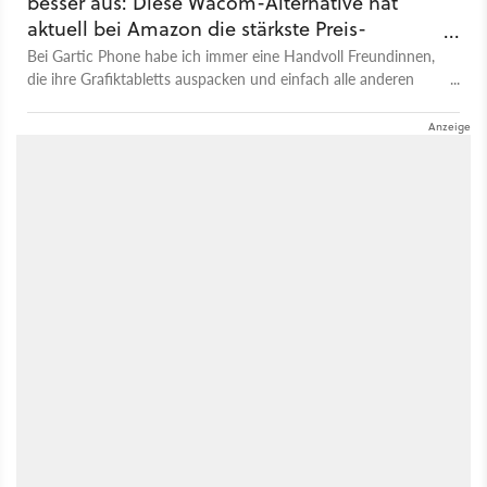
besser aus: Diese Wacom-Alternative hat
aktuell bei Amazon die stärkste Preis-
Leistung!
Bei Gartic Phone habe ich immer eine Handvoll Freundinnen,
die ihre Grafiktabletts auspacken und einfach alle anderen
künstlerisch zerlegen. Wer aber mehr als nur spielerisches
Kritzeln will, sollte sich dieses starke Einstiegsmodell im
Sonderangebot anschauen!