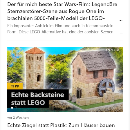
Der für mich beste Star Wars-Film: Legendäre
Sternzerstörer-Szene aus Rogue One im
brachialen 5000-Teile-Modell der LEGO-
Konkurrenz!
Ein imposanter Anblick im Film und auch in Klemmbaustein-
Form. Diese LEGO-Alternative hat eine der coolsten Szenen
aus Rogue One nachgestellt!
1
vor 2 Wochen
Echte Ziegel statt Plastik: Zum Häuser bauen