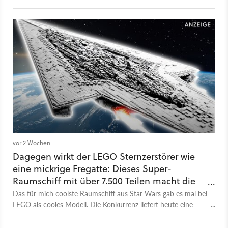
die Maschine unglaublich günstig!
vor 2 Wochen
Dagegen wirkt der LEGO Sternzerstörer wie
eine mickrige Fregatte: Dieses Super-
Raumschiff mit über 7.500 Teilen macht die
Klemmbaustein-Konkurrenz kalt
Das für mich coolste Raumschiff aus Star Wars gab es mal bei
LEGO als cooles Modell. Die Konkurrenz liefert heute eine
mächtige Alternative für einen absolut unschlagbaren Preis!