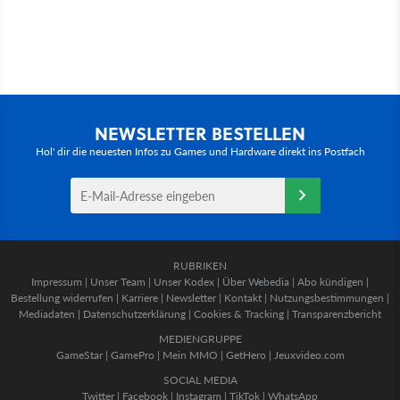
NEWSLETTER BESTELLEN
Hol' dir die neuesten Infos zu Games und Hardware direkt ins Postfach
RUBRIKEN
Impressum
|
Unser Team
|
Unser Kodex
|
Über Webedia
|
Abo kündigen
|
Bestellung widerrufen
|
Karriere
|
Newsletter
|
Kontakt
|
Nutzungsbestimmungen
|
Mediadaten
|
Datenschutzerklärung
|
Cookies & Tracking
|
Transparenzbericht
MEDIENGRUPPE
GameStar
|
GamePro
|
Mein MMO
|
GetHero
|
Jeuxvideo.com
SOCIAL MEDIA
Twitter
|
Facebook
|
Instagram
|
TikTok
|
WhatsApp