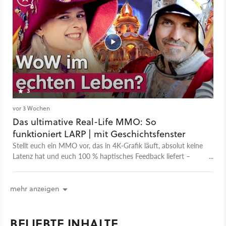
3
vor 3 Wochen
Das ultimative Real-Life MMO: So
funktioniert LARP | mit Geschichtsfenster ​
Stellt euch ein MMO vor, das in 4K-Grafik läuft, absolut keine
Latenz hat und euch 100 % haptisches Feedback liefert –
willkommen beim Live Action Roleplay! In diesem Talk erklären
Lea, Benni, Sophia von Mein-MMO und Geschichtsfenster, wie
ihr den Einstieg in die Welt des LARP findet und warum ihr
mehr anzeigen
keine Angst vor dem ersten Con-Besuch haben müsst.
Schnappt euch eure Schaumstoffschwerter und erfahrt alles
BELIEBTE INHALTE
über epische Schlachten, echte Magie-Darstellung und die