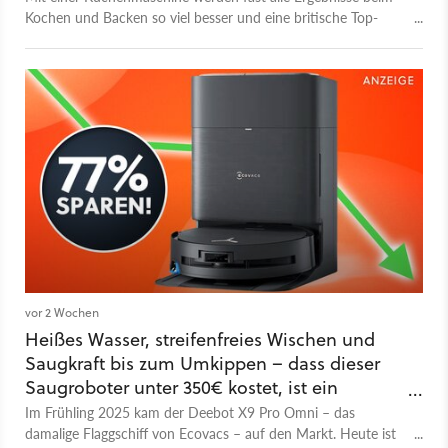
Kochen und Backen so viel besser und eine britische Top-
Marke haut ihre besten Geräte zum Hammerpreis raus!
vor 2 Wochen
Heißes Wasser, streifenfreies Wischen und
Saugkraft bis zum Umkippen – dass dieser
Saugroboter unter 350€ kostet, ist ein
Wunder!
Im Frühling 2025 kam der Deebot X9 Pro Omni – das
damalige Flaggschiff von Ecovacs – auf den Markt. Heute ist