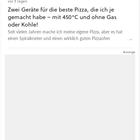
vor 3 Tagen
Zwei Geräte für die beste Pizza, die ich je
gemacht habe – mit 450°C und ohne Gas
oder Kohle!
Seit vielen Jahren mache ich meine eigene Pizza, aber es hat
einen Spiralkneter und einen wirklich guten Pizzaofen
gebraucht, um an diesen Punkt zu kommen – schon die erste
Pizza war die beste, die ich je selbst gemacht habe!