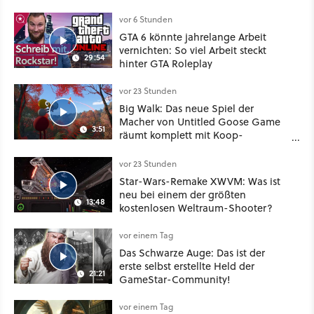
Mix aus Baldur's Gate 3, XCOM und
Mass Effect
vor 6 Stunden
GTA 6 könnte jahrelange Arbeit
vernichten: So viel Arbeit steckt
29:54
hinter GTA Roleplay
vor 23 Stunden
Big Walk: Das neue Spiel der
Macher von Untitled Goose Game
3:51
räumt komplett mit Koop-
Konventionen auf
vor 23 Stunden
Star-Wars-Remake XWVM: Was ist
neu bei einem der größten
13:48
kostenlosen Weltraum-Shooter?
vor einem Tag
Das Schwarze Auge: Das ist der
erste selbst erstellte Held der
21:21
GameStar-Community!
vor einem Tag