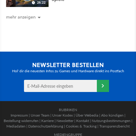
26:22
mehr anzeigen
NEWSLETTER BESTELLEN
Hol' dir die neuesten Infos zu Games und Hardware direkt ins Postfach
RUBRIKEN
Impressum
|
Unser Team
|
Unser Kodex
|
Über Webedia
|
Abo kündigen
|
Bestellung widerrufen
|
Karriere
|
Newsletter
|
Kontakt
|
Nutzungsbestimmungen
|
Mediadaten
|
Datenschutzerklärung
|
Cookies & Tracking
|
Transparenzbericht
MEDIENGRUPPE