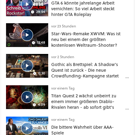
GTA 6 könnte jahrelange Arbeit
vernichten: So viel Arbeit steckt
29:54
hinter GTA Roleplay
vor 23 Stunden
Star-Wars-Remake XWVM: Was ist
neu bei einem der größten
13:48
kostenlosen Weltraum-Shooter?
vor 2 Stunden
Gothic als Brettspiel: A Shadow's
Quest ist zurück - Die neue
0:30
Crowdfunding-Kampagne startet
im September
vor einem Tag
Titan Quest 2 wächst unbeirrt zu
einem immer größeren Diablo-
4:09
Rivalen heran - ab sofort gibt's
sogar eine richtige Beschwörer-
Klasse
vor einem Tag
Die bittere Wahrheit über AAA-
Spiele