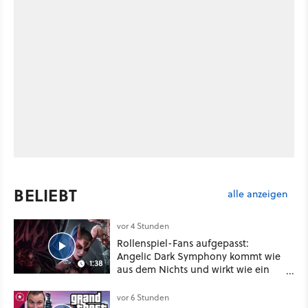
BELIEBT
alle anzeigen
vor 4 Stunden
Rollenspiel-Fans aufgepasst:
Angelic Dark Symphony kommt wie
1:38
aus dem Nichts und wirkt wie ein
Mix aus Baldur's Gate 3, XCOM und
Mass Effect
vor 6 Stunden