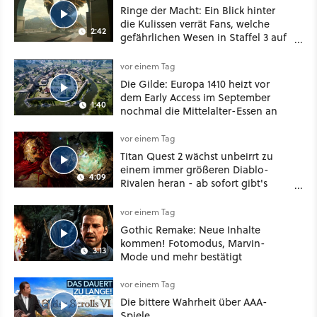
Ringe der Macht: Ein Blick hinter
die Kulissen verrät Fans, welche
2:42
gefährlichen Wesen in Staffel 3 auf
sie warten
vor einem Tag
Die Gilde: Europa 1410 heizt vor
dem Early Access im September
1:40
nochmal die Mittelalter-Essen an
vor einem Tag
Titan Quest 2 wächst unbeirrt zu
einem immer größeren Diablo-
4:09
Rivalen heran - ab sofort gibt's
sogar eine richtige Beschwörer-
Klasse
vor einem Tag
Gothic Remake: Neue Inhalte
kommen! Fotomodus, Marvin-
3:13
Mode und mehr bestätigt
vor einem Tag
Die bittere Wahrheit über AAA-
Spiele