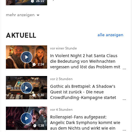
26:22
mehr anzeigen
AKTUELL
alle anzeigen
vor einer Stunde
In Violent Night 2 hat Santa Claus
die Bedeutung von Weihnachten
2:24
vergessen und löst das Problem mit
viel roher Gewalt
vor 2 Stunden
Gothic als Brettspiel: A Shadow's
Quest ist zurück - Die neue
0:30
Crowdfunding-Kampagne startet
im September
vor 4 Stunden
Rollenspiel-Fans aufgepasst:
Angelic Dark Symphony kommt wie
1:38
aus dem Nichts und wirkt wie ein