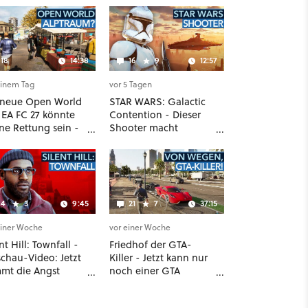
18
14:38
16
9
12:57
einem Tag
vor 5 Tagen
 neue Open World
STAR WARS: Galactic
 EA FC 27 könnte
Contention - Dieser
ne Rettung sein -
Shooter macht
r die komplette
meinen Clone-Wars-
le!
Traum wahr!
4
3
9:45
21
7
37:15
einer Woche
vor einer Woche
nt Hill: Townfall -
Friedhof der GTA-
schau-Video: Jetzt
Killer - Jetzt kann nur
mt die Angst
noch einer GTA
ück!
besiegen!