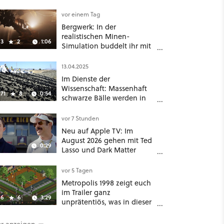
komplette Hölle!
vor einem Tag
Bergwerk: In der
realistischen Minen-
3
2
1:06
Simulation buddelt ihr mit
dicken Maschinen
möglichst vorsichtig Kohle
13.04.2025
aus
Im Dienste der
Wissenschaft: Massenhaft
71
8
0:54
schwarze Bälle werden in
ein Wasserreservoir
geschüttet
vor 7 Stunden
Neu auf Apple TV: Im
August 2026 gehen mit Ted
0:29
Lasso und Dark Matter
gleich zwei große Serien-
Highlights weiter
vor 5 Tagen
Metropolis 1998 zeigt euch
im Trailer ganz
6
6
3:29
unprätentiös, was in dieser
Städtebausimulation alles
möglich ist
r anzeigen