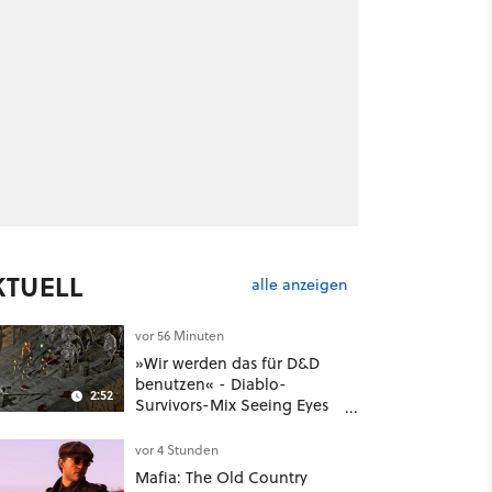
KTUELL
alle anzeigen
vor 56 Minuten
»Wir werden das für D&D
benutzen« - Diablo-
2:52
Survivors-Mix Seeing Eyes
hat ein überraschend
nützliches Map-Tool
vor 4 Stunden
Mafia: The Old Country