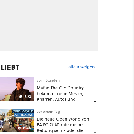
LIEBT
alle anzeigen
vor 4 Stunden
Mafia: The Old Country
bekommt neue Messer,
1
3:23
Knarren, Autos und
Aufgaben - Der erste DLC
hat mehr dabei als nur
vor einem Tag
Story
Die neue Open World von
EA FC 27 könnte meine
17
14:38
Rettung sein - oder die