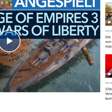
vor 
Die
von
mei
ode
Höl
vor 
Sile
Vor
kom
zur