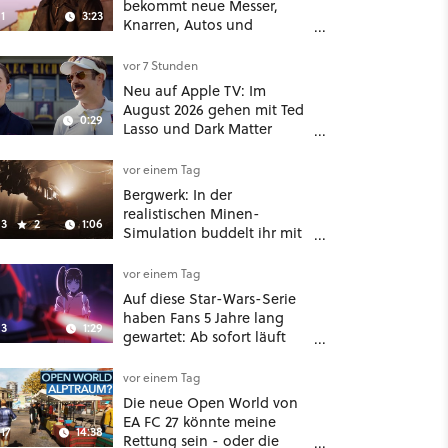
bekommt neue Messer,
1
3:23
Knarren, Autos und
Aufgaben - Der erste DLC
hat mehr dabei als nur
vor 7 Stunden
Story
Neu auf Apple TV: Im
August 2026 gehen mit Ted
0:29
Lasso und Dark Matter
gleich zwei große Serien-
Highlights weiter
vor einem Tag
Bergwerk: In der
realistischen Minen-
3
2
1:06
Simulation buddelt ihr mit
dicken Maschinen
möglichst vorsichtig Kohle
vor einem Tag
aus
Auf diese Star-Wars-Serie
haben Fans 5 Jahre lang
3
1:29
gewartet: Ab sofort läuft
The Ninth Jedi im Abo bei
Disney Plus
vor einem Tag
Die neue Open World von
EA FC 27 könnte meine
17
14:38
Rettung sein - oder die