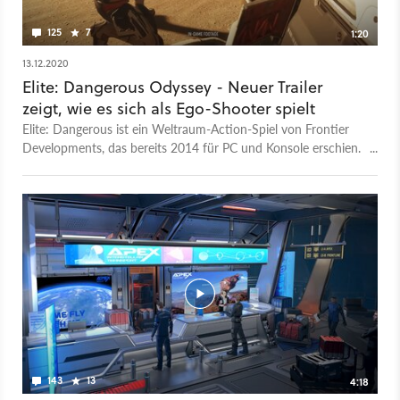
125
7
1:20
13.12.2020
Elite: Dangerous Odyssey - Neuer Trailer
zeigt, wie es sich als Ego-Shooter spielt
Elite: Dangerous ist ein Weltraum-Action-Spiel von Frontier
Developments, das bereits 2014 für PC und Konsole erschien.
Über die Jahre hinweg wurde das Spiel mit immer neuem
Content versorgt und soll nun die bis dato größte Erweiterung
erhalten. Bislang konntet ihr euch nur im Cockpit eures
Raumschiffs aufhalten und habt ferne Sterne und Planeten
besucht. Das Spiel besticht dabei durch eine astronomisch
hohe Anzahl von Himmelskörpern, die sogar stetig erweitert
werden und einen unendlichen Fluss an
Erkundungsmöglichkeiten bieten. Die Entwickler wollen mit
der Erweiterung “Odyssey” ein ganz neues Spielerlebnis
vermitteln und verwandeln das Spiel glatt in einen First-
Person-Shooter. Ihr werdet nun erstmalig die Gelegenheit
bekommen euer Raumschiff zu verlassen und Fuß auf
143
13
4:18
fremden Boden zu setzen. Neben fremden Planeten umfasst