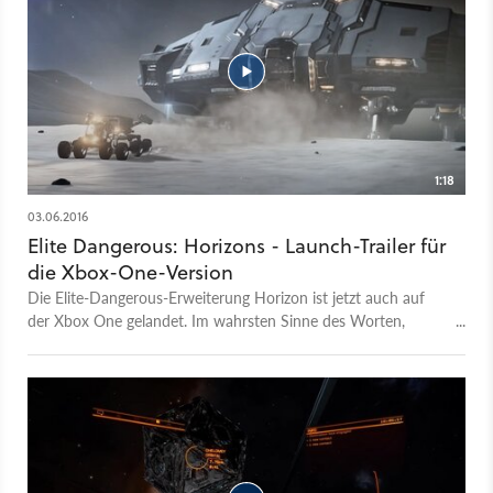
1:18
03.06.2016
Elite Dangerous: Horizons - Launch-Trailer für
die Xbox-One-Version
Die Elite-Dangerous-Erweiterung Horizon ist jetzt auch auf
der Xbox One gelandet. Im wahrsten Sinne des Worten,
schließlich ist eine der wichtigsten Neuerungen des
kostenpflichtigen Addons die Möglichkeit auf den Planeten
ohne Atmosphäre zu landen. Dort kann man dann die
Oberfläche mit einem Fahrzeug unsicher machen und nach
Wracks oder Ressourcen absuchen.