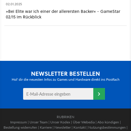
02.01.2025
»Bei Elite war ich einer der allerersten Backer« - GameStar
02/15 im Rückblick
NEWSLETTER BESTELLEN
Hol' dir die neuesten Infos zu Games und Hardware direkt ins Postfach
RUBRIKEN
Impressum
|
Unser Team
|
Unser Kodex
|
Über Webedia
|
Abo kündigen
|
Bestellung widerrufen
|
Karriere
|
Newsletter
|
Kontakt
|
Nutzungsbestimmungen
|