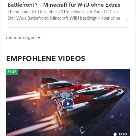
Battlefront? - Minecraft für WiiU ohne Extras
Themen am 10. Dezember 2015: Hinweis auf Yoda-DLC zu
Star Wars Battlefront; Minecraft WiiU bestätigt – aber ohne
Zusatzfeatures & Addon zu Elite Dangerous hat Termin.
Täglich von Montag bis Freitag immer mittags berichtet
Michael Obermeier in unserer News-Show über die
mehr anzeigen
wichtigsten Spiele-Themen des Tages.
EMPFOHLENE VIDEOS
PLUS
13:40