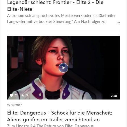
Legendär schlecht: Frontier - Elite 2 - Die
Elite-Niete
Astronomisch anspruchsvolles Meisterwerk oder spaßbefreiter
Langweiler mit verbockter Steuerung? Am Nachfolger zu
einem der größten Kultspiele scheiden sich 1993 die Geister.
100 Milliarden Sternensysteme, aber gähnende inhaltliche
Leere – gegen Frontier: Elite 2 wirkt No Man’s Sky wie ein
reichhaltiges Content-Buffet.
23
3
2:58
15.09.2017
Elite: Dangerous - Schock für die Menscheit:
Aliens greifen im Trailer vernichtend an
Zum Update 2.4 The Return von Elite: Dangerous