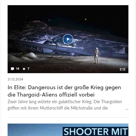
14
7
2:12
21.12.2024
In Elite: Dangerous ist der große Krieg gegen
die Thargoid-Aliens offiziell vorbei
Zwei Jahre lang wütete ein galaktischer Krieg. Die Thargoiden
griffen mit ihrem Mutterschiff die Milchstraße und die
überlebenswichtige Bubble der Menschheit an. Seitdem
kämpften Spielerinnen und Spieler mit den Thargoiden um die
Systeme und schlossen sich in Weltraumschlachten
zusammen, um die Bedrohung niederzuschlagen. Neue