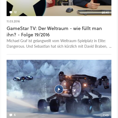
12
20:41
11.03.2016
GameStar TV: Der Weltraum - wie füllt man
ihn? - Folge 19/2016
Michael Graf ist gelangweilt vom Weltraum-Spielplatz in Elite:
Dangerous. Und Sebastian hat sich kürzlich mit David Braben,
CEO des Entwicklers Frontier Developments, unterhalten. In
der Sendung sprechen beide über die Herausforderung, eine
Weltraum-Sandbox mit spannenden Inhalten zu füllen und
überlegen, was Spieler wirklich motivieren würde.
6
1:49