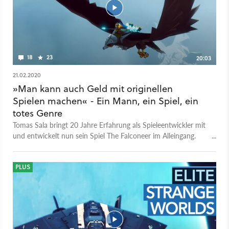
18
23
20:03
21.02.2020
»Man kann auch Geld mit originellen
Spielen machen« - Ein Mann, ein Spiel, ein
totes Genre
Tomas Sala bringt 20 Jahre Erfahrung als Spieleentwickler mit
und entwickelt nun sein Spiel The Falconeer im Alleingang.
Und dann hat er sich als Genre ausgerechnet einen Bereich
ausgesucht, der schon lange so gut wie tot ist: Die
Luftkampfspiele. Natürlich hat man auf einem Gebiet, wo
PLUS
keine oder nur sehr wenige neue Spiele entstehen, weniger
Konkurrenz. Doch gleichzeitig herrscht ein hohes Risiko: Wird
das Spiel seine Zielgruppe finden? Und kann man mit Spielen
abseits der Trends überhaupt noch Geld machen? In dieser
Folge von GameStar TV offenbart Tomas Sala, weshalb er