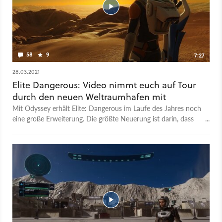
um mehr Details über das Audio-Design der neuen First-
Person-Perspektive zu erfahren.
58
9
7:27
28.03.2021
Elite Dangerous: Video nimmt euch auf Tour
durch den neuen Weltraumhafen mit
Mit Odyssey erhält Elite: Dangerous im Laufe des Jahres noch
eine große Erweiterung. Die größte Neuerung ist darin, dass
ihr fortan nicht mehr an euer Raumschiff gebunden seid.
Stattdessen könnt ihr nun auch zu Fuß Planeten erkunden.
Im neuen Trailer zeigen die Entwickler außerdem eine weitere
Neuerung, die mit dem Addon hinzugefügt wird: Ein großer
Weltraumhafen. Dort erwarten euch verschiedene Geschäfte,
NPCs mit Aufträgen und vieles mehr. Dabei kann alles frei und
nach eigenem Ermessen erkundet werden. Elite Dangerous:
Odyssey soll nach aktuellen Plan noch im Frühjahr 2021 für
den PC erscheinen. Eine Alpha startet am 29. März 2021.