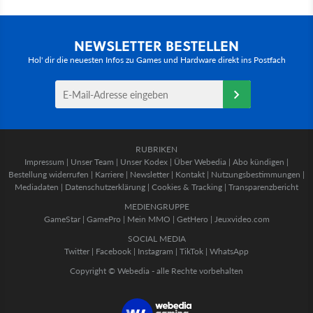
NEWSLETTER BESTELLEN
Hol' dir die neuesten Infos zu Games und Hardware direkt ins Postfach
RUBRIKEN
Impressum
|
Unser Team
|
Unser Kodex
|
Über Webedia
|
Abo kündigen
|
Bestellung widerrufen
|
Karriere
|
Newsletter
|
Kontakt
|
Nutzungsbestimmungen
|
Mediadaten
|
Datenschutzerklärung
|
Cookies & Tracking
|
Transparenzbericht
MEDIENGRUPPE
GameStar
|
GamePro
|
Mein MMO
|
GetHero
|
Jeuxvideo.com
SOCIAL MEDIA
Twitter
|
Facebook
|
Instagram
|
TikTok
|
WhatsApp
Copyright © Webedia - alle Rechte vorbehalten