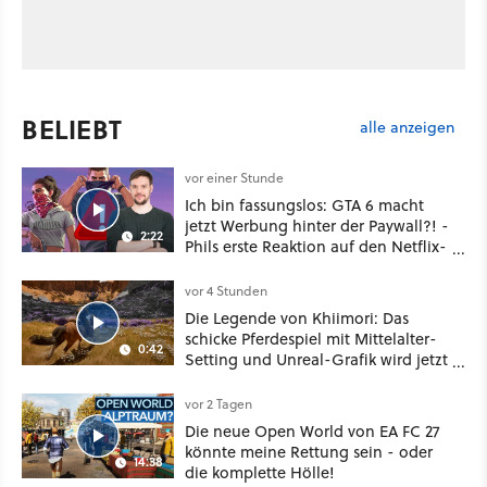
BELIEBT
alle anzeigen
vor einer Stunde
Ich bin fassungslos: GTA 6 macht
jetzt Werbung hinter der Paywall?! -
2:22
Phils erste Reaktion auf den Netflix-
Deal
vor 4 Stunden
Die Legende von Khiimori: Das
schicke Pferdespiel mit Mittelalter-
0:42
Setting und Unreal-Grafik wird jetzt
noch größer und gefährlicher
vor 2 Tagen
Die neue Open World von EA FC 27
könnte meine Rettung sein - oder
14:38
die komplette Hölle!