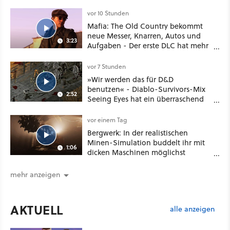
vor 10 Stunden
Mafia: The Old Country bekommt
neue Messer, Knarren, Autos und
3:23
Aufgaben - Der erste DLC hat mehr
dabei als nur Story
vor 7 Stunden
»Wir werden das für D&D
benutzen« - Diablo-Survivors-Mix
2:52
Seeing Eyes hat ein überraschend
nützliches Map-Tool
vor einem Tag
Bergwerk: In der realistischen
Minen-Simulation buddelt ihr mit
1:06
dicken Maschinen möglichst
vorsichtig Kohle aus
mehr anzeigen
AKTUELL
alle anzeigen