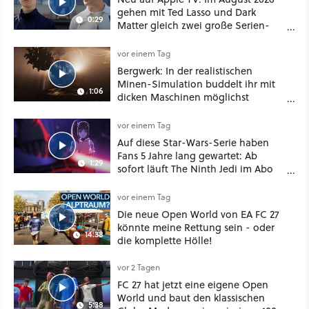
gehen mit Ted Lasso und Dark
0:29
Matter gleich zwei große Serien-
Highlights weiter
vor einem Tag
Bergwerk: In der realistischen
Minen-Simulation buddelt ihr mit
1:06
dicken Maschinen möglichst
vorsichtig Kohle aus
vor einem Tag
Auf diese Star-Wars-Serie haben
Fans 5 Jahre lang gewartet: Ab
1:29
sofort läuft The Ninth Jedi im Abo
bei Disney Plus
vor einem Tag
Die neue Open World von EA FC 27
könnte meine Rettung sein - oder
14:38
die komplette Hölle!
vor 2 Tagen
FC 27 hat jetzt eine eigene Open
World und baut den klassischen
5:38