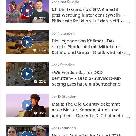
vor einer Stunde
Ich bin fassungslos: GTA 6 macht
jetzt Werbung hinter der Paywall?! -
2:22
Phils erste Reaktion auf den Netflix-
Deal
vor 4 Stunden
Die Legende von Khiimori: Das
schicke Pferdespiel mit Mittelalter-
0:42
Setting und Unreal-Grafik wird jetzt
noch größer und gefährlicher
vor 7 Stunden
»Wir werden das für D&D
benutzen« - Diablo-Survivors-Mix
2:52
Seeing Eyes hat ein überraschend
nützliches Map-Tool
vor 10 Stunden
Mafia: The Old Country bekommt
neue Messer, Knarren, Autos und
3:23
Aufgaben - Der erste DLC hat mehr
dabei als nur Story
vor 13 Stunden
Neu auf Apple TV: Im August 2026