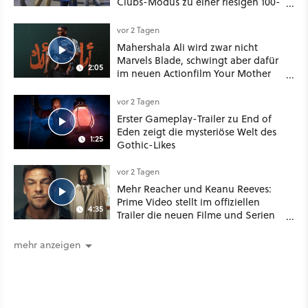
Clubs-Modus zu einer riesigen 100-
Spieler-Sandbox aus
vor 2 Tagen
Mahershala Ali wird zwar nicht
Marvels Blade, schwingt aber dafür
2:05
im neuen Actionfilm Your Mother
Your Mother Your Mother das
Schwert
vor 2 Tagen
Erster Gameplay-Trailer zu End of
Eden zeigt die mysteriöse Welt des
1:25
Gothic-Likes
vor 2 Tagen
Mehr Reacher und Keanu Reeves:
Prime Video stellt im offiziellen
4:35
Trailer die neuen Filme und Serien
für August 2026 vor
mehr anzeigen