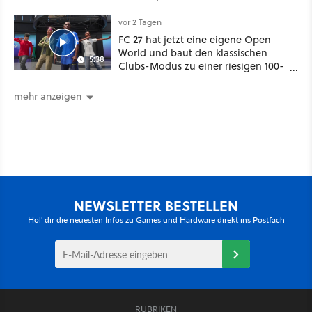
vor 2 Tagen
FC 27 hat jetzt eine eigene Open
World und baut den klassischen
5:38
Clubs-Modus zu einer riesigen 100-
Spieler-Sandbox aus
mehr anzeigen
NEWSLETTER BESTELLEN
Hol' dir die neuesten Infos zu Games und Hardware direkt ins Postfach
RUBRIKEN