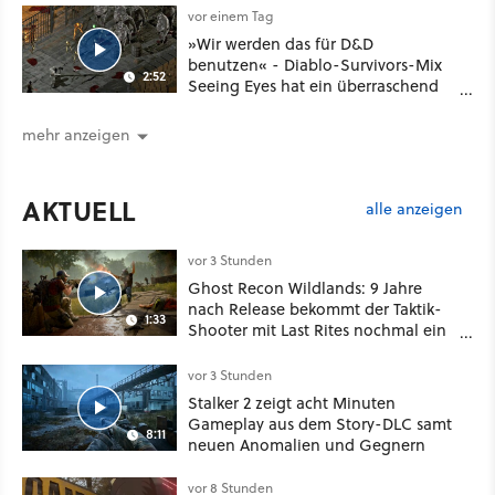
vor einem Tag
»Wir werden das für D&D
benutzen« - Diablo-Survivors-Mix
2:52
Seeing Eyes hat ein überraschend
nützliches Map-Tool
mehr anzeigen
AKTUELL
alle anzeigen
vor 3 Stunden
Ghost Recon Wildlands: 9 Jahre
nach Release bekommt der Taktik-
1:33
Shooter mit Last Rites nochmal ein
dickes Update
vor 3 Stunden
Stalker 2 zeigt acht Minuten
Gameplay aus dem Story-DLC samt
8:11
neuen Anomalien und Gegnern
vor 8 Stunden