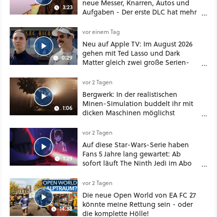
neue Messer, Knarren, Autos und
3:23
Aufgaben - Der erste DLC hat mehr
dabei als nur Story
vor einem Tag
Neu auf Apple TV: Im August 2026
gehen mit Ted Lasso und Dark
0:29
Matter gleich zwei große Serien-
Highlights weiter
vor 2 Tagen
Bergwerk: In der realistischen
Minen-Simulation buddelt ihr mit
1:06
dicken Maschinen möglichst
vorsichtig Kohle aus
vor 2 Tagen
Auf diese Star-Wars-Serie haben
Fans 5 Jahre lang gewartet: Ab
1:29
sofort läuft The Ninth Jedi im Abo
bei Disney Plus
vor 2 Tagen
Die neue Open World von EA FC 27
könnte meine Rettung sein - oder
14:38
die komplette Hölle!