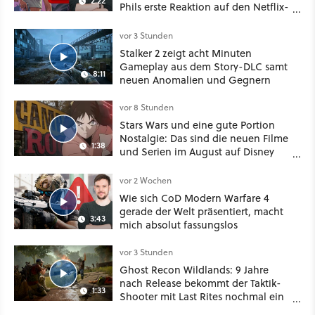
2:22
Phils erste Reaktion auf den Netflix-
Deal
vor 3 Stunden
Stalker 2 zeigt acht Minuten
Gameplay aus dem Story-DLC samt
8:11
neuen Anomalien und Gegnern
vor 8 Stunden
Stars Wars und eine gute Portion
Nostalgie: Das sind die neuen Filme
1:38
und Serien im August auf Disney
Plus
vor 2 Wochen
Wie sich CoD Modern Warfare 4
gerade der Welt präsentiert, macht
3:43
mich absolut fassungslos
vor 3 Stunden
Ghost Recon Wildlands: 9 Jahre
nach Release bekommt der Taktik-
1:33
Shooter mit Last Rites nochmal ein
dickes Update