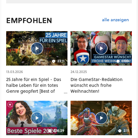
EMPFOHLEN
alle anzeigen
23:11
3:00
13.03.2026
24.12.2025
25 Jahre für ein Spiel - Das
Die GameStar-Redaktion
halbe Leben für ein totes
wünscht euch frohe
Genre geopfert [Best of
Weihnachten!
GameStar]
1:36:29
2:11