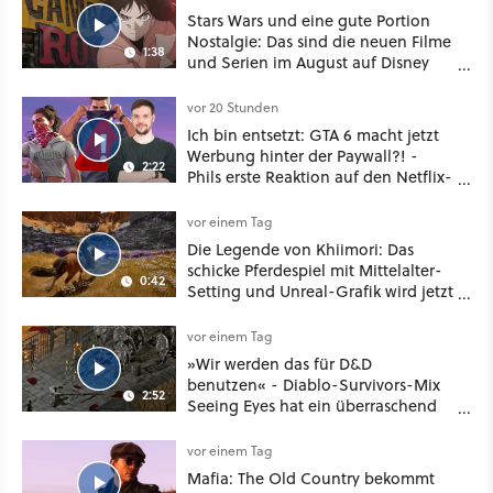
Stars Wars und eine gute Portion
Nostalgie: Das sind die neuen Filme
1:38
und Serien im August auf Disney
Plus
vor 20 Stunden
Ich bin entsetzt: GTA 6 macht jetzt
Werbung hinter der Paywall?! -
2:22
Phils erste Reaktion auf den Netflix-
Deal
vor einem Tag
Die Legende von Khiimori: Das
schicke Pferdespiel mit Mittelalter-
0:42
Setting und Unreal-Grafik wird jetzt
noch größer und gefährlicher
vor einem Tag
»Wir werden das für D&D
benutzen« - Diablo-Survivors-Mix
2:52
Seeing Eyes hat ein überraschend
nützliches Map-Tool
vor einem Tag
Mafia: The Old Country bekommt