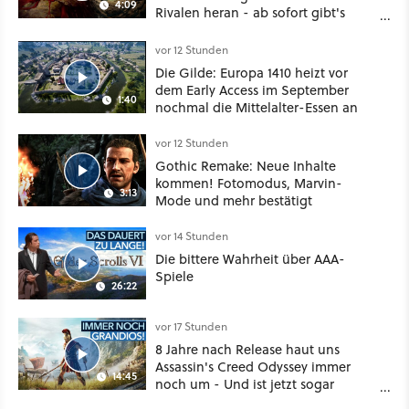
4:09
Rivalen heran - ab sofort gibt's
sogar eine richtige Beschwörer-
Klasse
vor 12 Stunden
Die Gilde: Europa 1410 heizt vor
dem Early Access im September
1:40
nochmal die Mittelalter-Essen an
vor 12 Stunden
Gothic Remake: Neue Inhalte
kommen! Fotomodus, Marvin-
3:13
Mode und mehr bestätigt
vor 14 Stunden
Die bittere Wahrheit über AAA-
Spiele
26:22
vor 17 Stunden
8 Jahre nach Release haut uns
Assassin's Creed Odyssey immer
14:45
noch um - Und ist jetzt sogar
besser!