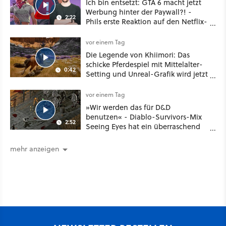
Ich bin entsetzt: GTA 6 macht jetzt
Werbung hinter der Paywall?! -
2:22
Phils erste Reaktion auf den Netflix-
Deal
vor einem Tag
Die Legende von Khiimori: Das
schicke Pferdespiel mit Mittelalter-
0:42
Setting und Unreal-Grafik wird jetzt
noch größer und gefährlicher
vor einem Tag
»Wir werden das für D&D
benutzen« - Diablo-Survivors-Mix
2:52
Seeing Eyes hat ein überraschend
nützliches Map-Tool
mehr anzeigen