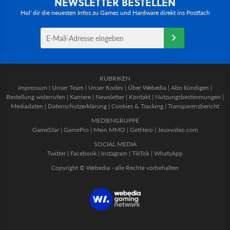
NEWSLETTER BESTELLEN
Hol' dir die neuesten Infos zu Games und Hardware direkt ins Postfach
RUBRIKEN
Impressum
|
Unser Team
|
Unser Kodex
|
Über Webedia
|
Abo kündigen
|
Bestellung widerrufen
|
Karriere
|
Newsletter
|
Kontakt
|
Nutzungsbestimmungen
|
Mediadaten
|
Datenschutzerklärung
|
Cookies & Tracking
|
Transparenzbericht
MEDIENGRUPPE
GameStar
|
GamePro
|
Mein MMO
|
GetHero
|
Jeuxvideo.com
SOCIAL MEDIA
Twitter
|
Facebook
|
Instagram
|
TikTok
|
WhatsApp
Copyright © Webedia - alle Rechte vorbehalten