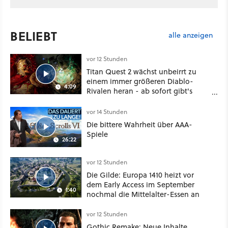
BELIEBT
alle anzeigen
vor 12 Stunden
Titan Quest 2 wächst unbeirrt zu
einem immer größeren Diablo-
4:09
Rivalen heran - ab sofort gibt's
sogar eine richtige Beschwörer-
Klasse
vor 14 Stunden
Die bittere Wahrheit über AAA-
Spiele
26:22
vor 12 Stunden
Die Gilde: Europa 1410 heizt vor
dem Early Access im September
1:40
nochmal die Mittelalter-Essen an
vor 12 Stunden
Gothic Remake: Neue Inhalte