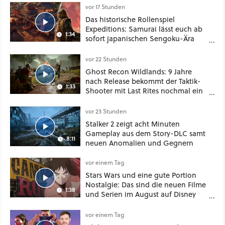
vor 17 Stunden
Das historische Rollenspiel
Expeditions: Samurai lässt euch ab
1:34
sofort japanischen Sengoku-Ära
aufmischen - wahlweise mit Gewalt
oder Diplomatie
vor 22 Stunden
Ghost Recon Wildlands: 9 Jahre
nach Release bekommt der Taktik-
1:33
Shooter mit Last Rites nochmal ein
dickes Update
vor 23 Stunden
Stalker 2 zeigt acht Minuten
Gameplay aus dem Story-DLC samt
8:11
neuen Anomalien und Gegnern
vor einem Tag
Stars Wars und eine gute Portion
Nostalgie: Das sind die neuen Filme
1:38
und Serien im August auf Disney
Plus
vor einem Tag