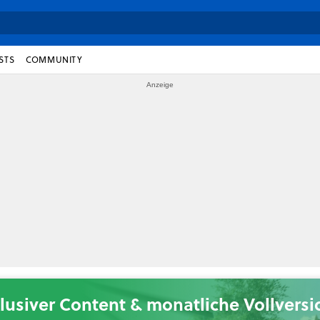
STS
COMMUNITY
lusiver Content & monatliche Vollvers