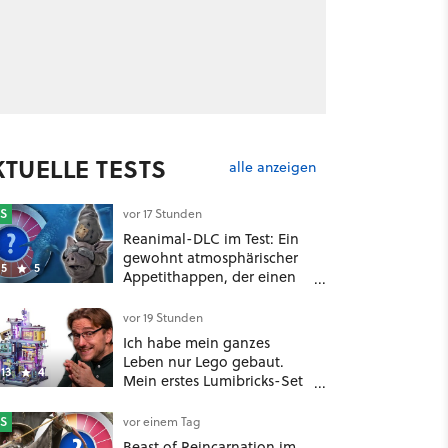
KTUELLE TESTS
alle anzeigen
S
vor 17 Stunden
Reanimal-DLC im Test: Ein
gewohnt atmosphärischer
5
5
Appetithappen, der einen
extrem bitteren
Nachgeschmack hinterlässt
vor 19 Stunden
Ich habe mein ganzes
Leben nur Lego gebaut.
13
4
Mein erstes Lumibricks-Set
hat mich jetzt nachhaltig
beeindruckt: Game Stack
S
vor einem Tag
im Test
Beast of Reincarnation im