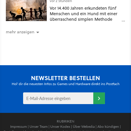
vor 2 Stunden
Vor 14.400 Jahren erkundeten fünf
Menschen und ein Hund mit einer
überraschend simplen Methode
eine tiefe Höhle und hinterließen
Spuren für die Ewigkeit
mehr anzeigen
NEWSLETTER BESTELLEN
Hol' dir die neuesten Infos zu Games und Hardware direkt ins Postfach
RUBRIKEN
Impressum
|
Unser Team
|
Unser Kodex
|
Über Webedia
|
Abo kündigen
|