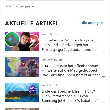
mehr anzeigen
AKTUELLE ARTIKEL
alle anzeigen
vor 15 Minuten
Ich habe zwei Wochen lang mein
High-End-Handy gegen ein
Einsteigergerät getauscht und bei
einem wichtigen Feature gewinnt
das günstige Smartphone sogar
vor 40 Minuten
[Best of GameStar]
GTA 6: Rockstar hat offenbar neue
Hinweise auf die Map gedropped
und Fans sind ihnen bereits auf der
Schliche
vor 2 Stunden
Ende der Speicherkrise in Sicht?
High-Performance-SSD von
Samsung jetzt mit 46% Rabatt auf
Preis-Talfahrt!