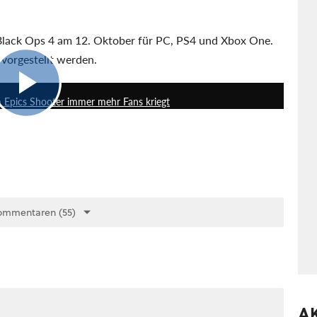
t Black Ops 4 am 12. Oktober für PC, PS4 und Xbox One.
 vorgestellt werden.
3:41
 Epics Shooter immer mehr Fans kriegt
ommentaren (55)
A