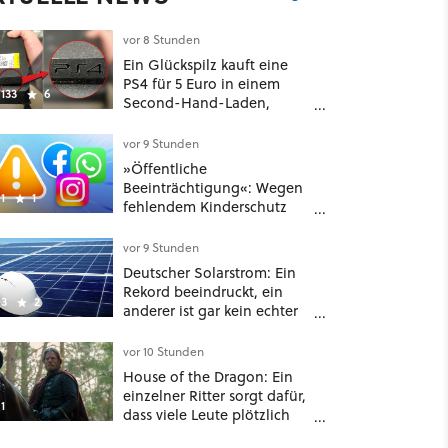
vor 8 Stunden
Ein Glückspilz kauft eine
PS4 für 5 Euro in einem
133
6
Second-Hand-Laden,
schließt sie Zuhause an und
schon hat er seine erste
vor 9 Stunden
funktionierende PlayStation
»Öffentliche
[Best of GameStar]
Beeinträchtigung«: Wegen
1
1
fehlendem Kinderschutz
muss Meta in New Mexico
567 Millionen US-Dollar
vor 9 Stunden
zahlen
Deutscher Solarstrom: Ein
Rekord beeindruckt, ein
3
2
anderer ist gar kein echter
Erfolg – und ein Detail
verrät mehr über die
vor 10 Stunden
Energiewende als jede Zahl
House of the Dragon: Ein
einzelner Ritter sorgt dafür,
1
dass viele Leute plötzlich
anders über eines der