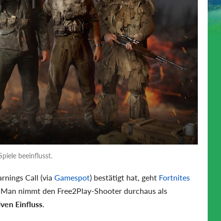
Spiele beeinflusst.
rnings Call (via
Gamespot
) bestätigt hat, geht
Fortnites
: Man nimmt den Free2Play-Shooter durchaus als
iven Einfluss
.