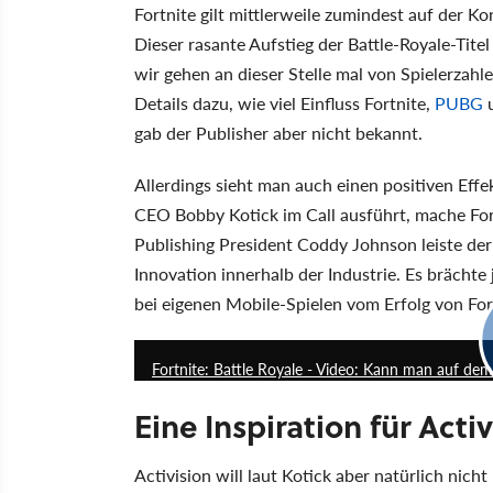
Fortnite gilt mittlerweile zumindest auf der K
Dieser rasante Aufstieg der Battle-Royale-Titel
wir gehen an dieser Stelle mal von Spielerza
Details dazu, wie viel Einfluss Fortnite,
PUBG
u
gab der Publisher aber nicht bekannt.
Allerdings sieht man auch einen positiven Effe
CEO Bobby Kotick im Call ausführt, mache Fo
Publishing President Coddy Johnson leiste de
Innovation innerhalb der Industrie. Es brächt
bei eigenen Mobile-Spielen vom Erfolg von For
Fortnite: Battle Royale - Video: Kann man auf de
Eine Inspiration für Acti
Activision will laut Kotick aber natürlich nic