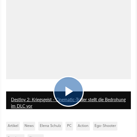
1:58
Destiny 2: Kriegsgeist - Cinematic-Trailer stellt die Bedrohung
im DLC vor
Artikel
News
Elena Schulz
PC
Action
Ego-Shooter