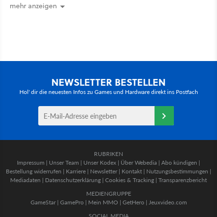
mehr anzeigen
NEWSLETTER BESTELLEN
Hol' dir die neuesten Infos zu Games und Hardware direkt ins Postfach
RUBRIKEN
Impressum
|
Unser Team
|
Unser Kodex
|
Über Webedia
|
Abo kündigen
|
Bestellung widerrufen
|
Karriere
|
Newsletter
|
Kontakt
|
Nutzungsbestimmungen
|
Mediadaten
|
Datenschutzerklärung
|
Cookies & Tracking
|
Transparenzbericht
MEDIENGRUPPE
GameStar
|
GamePro
|
Mein MMO
|
GetHero
|
Jeuxvideo.com
SOCIAL MEDIA