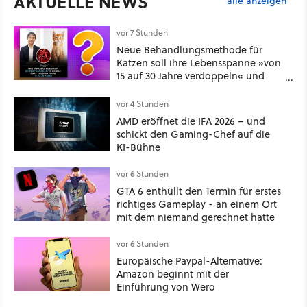
AKTUELLE NEWS
alle anzeigen
vor 7 Stunden
Neue Behandlungsmethode für
Katzen soll ihre Lebensspanne »von
15 auf 30 Jahre verdoppeln« und
über 1.200 Kommentare setzen sich
kritisch damit auseinander
vor 4 Stunden
AMD eröffnet die IFA 2026 – und
schickt den Gaming-Chef auf die
KI-Bühne
vor 6 Stunden
GTA 6 enthüllt den Termin für erstes
richtiges Gameplay - an einem Ort
mit dem niemand gerechnet hatte
vor 6 Stunden
Europäische Paypal-Alternative:
Amazon beginnt mit der
Einführung von Wero