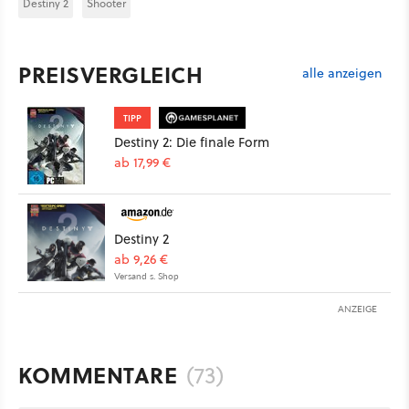
Destiny 2
Shooter
PREISVERGLEICH
alle anzeigen
TIPP
Destiny 2: Die finale Form
ab 17,99 €
Destiny 2
ab 9,26 €
Versand s. Shop
ANZEIGE
KOMMENTARE
(73)