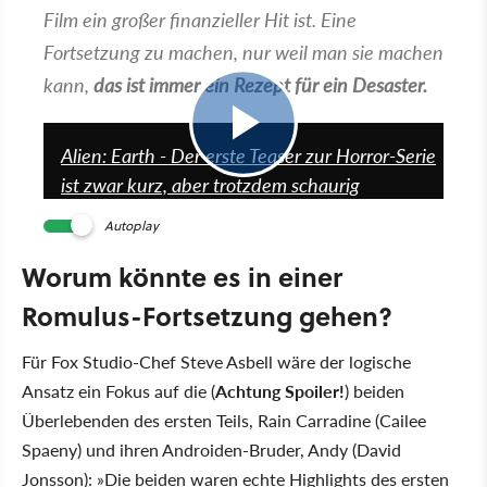
Film ein großer finanzieller Hit ist. Eine
Fortsetzung zu machen, nur weil man sie machen
kann,
das ist immer ein Rezept für ein Desaster.
0:30
Alien: Earth - Der erste Teaser zur Horror-Serie
ist zwar kurz, aber trotzdem schaurig
Autoplay
Worum könnte es in einer
Romulus-Fortsetzung gehen?
Für Fox Studio-Chef Steve Asbell wäre der logische
Ansatz ein Fokus auf die (
Achtung Spoiler!
) beiden
Überlebenden des ersten Teils, Rain Carradine (Cailee
Spaeny) und ihren Androiden-Bruder, Andy (David
Jonsson):
Die beiden waren echte Highlights des ersten