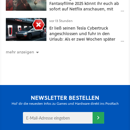
Fantasyfilme 2025 könnt ihr euch ab
sofort auf Netflix anschauen, mit
dabei: ein Star aus Der Hobbit
vor 13 Stunden
Er ließ seinen Tesla Cybertruck
angeschlossen und fuhr in den
Urlaub: Als er zwei Wochen später
zurückkam, sprang der Truck nicht
mehr an [Best of GameStar]
mehr anzeigen
NEWSLETTER BESTELLEN
Hol' dir die neuesten Infos zu Games und Hardware direkt ins Postfach