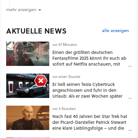
mehr anzeigen
AKTUELLE NEWS
alle anzeigen
vor 57 Minuten
Einen der größten deutschen
Fantasyfilme 2025 könnt ihr euch ab
sofort auf Netflix anschauen, mit
dabei: ein Star aus Der Hobbit
vor einer Stunde
Er ließ seinen Tesla Cybertruck
angeschlossen und fuhr in den
Urlaub: Als er zwei Wochen später
zurückkam, sprang der Truck nicht
mehr an [Best of GameStar]
vor 3 Stunden
Nach fast 40 Jahren bei Star Trek hat
der Picard-Darsteller Patrick Stewart
eine klare Lieblingsfolge – und die
ist Familiensache