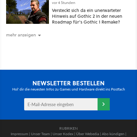
vor 4 Stunden
Versteckt sich da ein unerwarteter
Hinweis auf Gothic 2 in der neuen
Roadmap für's Gothic 1 Remake?
mehr anzeigen
NEWSLETTER BESTELLEN
Hol' dir die neuesten Infos zu Games und Hardware direkt ins Postfach
RUBRIKEN
Impressum
|
Unser Team
|
Unser Kodex
|
Über Webedia
|
Abo kündigen
|