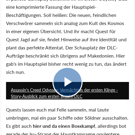
eine komprimierte Fassung der Hauptspiel-
Beschäftigungen. Soll heißen: Die neuen, feindlichen
Verschwörer sammeln sich analog zum Kult des Kosmos
in einer eigenen Übersicht. Und ihr macht Quest für
Quest Jagd auf sie, findet Hinweise auf ihre Identität und
plant das perfekte Attentat. Der Schauplatz der DLC-
Aufträge beschränkt sich übrigens auf Makedonien. Hier
gab's im Hauptspiel bisher recht wenig zu tun, das ändert
sich nun.
1:34
Assassin's Creed Odyssey: Vermächtnis der ersten Klinge -
Story-Ausblick zum ersten Bezahl-DLC
Quests lassen euch mal Felle sammeln, mal Leute
umbringen, mal ein paar Schiffe oder Söldner ausschalten.
Es gibt auch
hier und da einen Bosskampf
, allerdings bot
gerade der Isu-Strang der Hauptkampagne opulentere