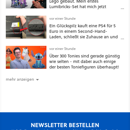
Lego gebaut. Mein erstes
Lumibricks-Set hat mich jetzt
nachhaltig beeindruckt: Game
Stack im Test
vor einer Stunde
Ein Glückspilz kauft eine PS4 für 5
Euro in einem Second-Hand-
Laden, schließt sie Zuhause an und
schon hat er seine erste
funktionierende PlayStation [Best of
vor einer Stunde
GameStar]
Über 300 Tonies sind gerade günstig
wie selten - mit dabei auch einige
der besten Toniefiguren überhaupt!
mehr anzeigen
NEWSLETTER BESTELLEN