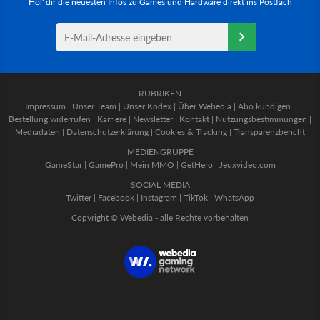
Hol' dir die neuesten Infos zu Games und Hardware direkt ins Postfach
RUBRIKEN
Impressum
|
Unser Team
|
Unser Kodex
|
Über Webedia
|
Abo kündigen
|
Bestellung widerrufen
|
Karriere
|
Newsletter
|
Kontakt
|
Nutzungsbestimmungen
|
Mediadaten
|
Datenschutzerklärung
|
Cookies & Tracking
|
Transparenzbericht
MEDIENGRUPPE
GameStar
|
GamePro
|
Mein MMO
|
GetHero
|
Jeuxvideo.com
SOCIAL MEDIA
Twitter
|
Facebook
|
Instagram
|
TikTok
|
WhatsApp
Copyright © Webedia - alle Rechte vorbehalten