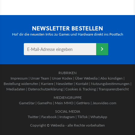
NEWSLETTER BESTELLEN
Hol' dir die neuesten Infos zu Games und Hardware direkt ins Postfach
RUBRIKEN
Impressum
|
Unser Team
|
Unser Kodex
|
Über Webedia
|
Abo kündigen
|
Bestellung widerrufen
|
Karriere
|
Newsletter
|
Kontakt
|
Nutzungsbestimmungen
|
Mediadaten
|
Datenschutzerklärung
|
Cookies & Tracking
|
Transparenzbericht
MEDIENGRUPPE
GameStar
|
GamePro
|
Mein MMO
|
GetHero
|
Jeuxvideo.com
SOCIAL MEDIA
Twitter
|
Facebook
|
Instagram
|
TikTok
|
WhatsApp
Copyright © Webedia - alle Rechte vorbehalten