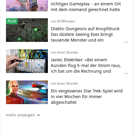
richtiges Gameplay - an einem Ort
mit dem niemand gerechnet hatte
PLUS
vor 55 Minuten
Diablo-Dungeons auf Knopfdruck:
Das düstere Seeing Eyes bringt
tausende Monster und ein
mächtiges Tool, das sogar D&D-
Spieler feuern
vor einer Stunde
Javier, Elektriker: »Bei einem
Kunden flog 5-mal der Strom raus,
ich bat um die Rechnung und
entdeckte, dass er je nach Uhrzeit
eine unterschiedliche vertragliche
vor einer Stunde
Leistung hatte«
Ein vergessenes Star Trek-Spiel wird
in vier Wochen für immer
abgeschaltet
mehr anzeigen