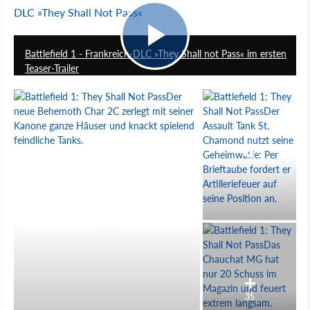
DLC »They Shall Not Pass«
0:15
Battlefield 1 - Frankreich-DLC »They Shall not Pass« im ersten
Teaser-Trailer
35