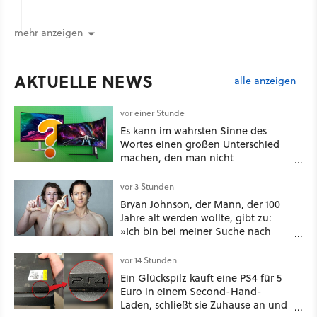
mehr anzeigen
AKTUELLE NEWS
alle anzeigen
vor einer Stunde
Es kann im wahrsten Sinne des
Wortes einen großen Unterschied
machen, den man nicht
unterschätzen sollte: Mit welchem
Seitenverhältnis seid ihr unterwegs?
vor 3 Stunden
Bryan Johnson, der Mann, der 100
Jahre alt werden wollte, gibt zu:
»Ich bin bei meiner Suche nach
Langlebigkeit zu weit gegangen«
vor 14 Stunden
Ein Glückspilz kauft eine PS4 für 5
Euro in einem Second-Hand-
Laden, schließt sie Zuhause an und