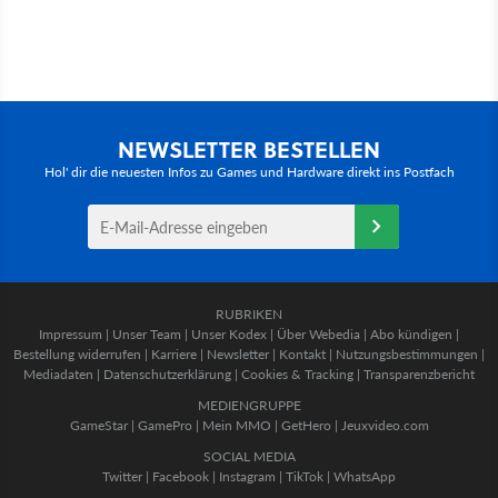
NEWSLETTER BESTELLEN
Hol' dir die neuesten Infos zu Games und Hardware direkt ins Postfach
RUBRIKEN
Impressum
|
Unser Team
|
Unser Kodex
|
Über Webedia
|
Abo kündigen
|
Bestellung widerrufen
|
Karriere
|
Newsletter
|
Kontakt
|
Nutzungsbestimmungen
|
Mediadaten
|
Datenschutzerklärung
|
Cookies & Tracking
|
Transparenzbericht
MEDIENGRUPPE
GameStar
|
GamePro
|
Mein MMO
|
GetHero
|
Jeuxvideo.com
SOCIAL MEDIA
Twitter
|
Facebook
|
Instagram
|
TikTok
|
WhatsApp