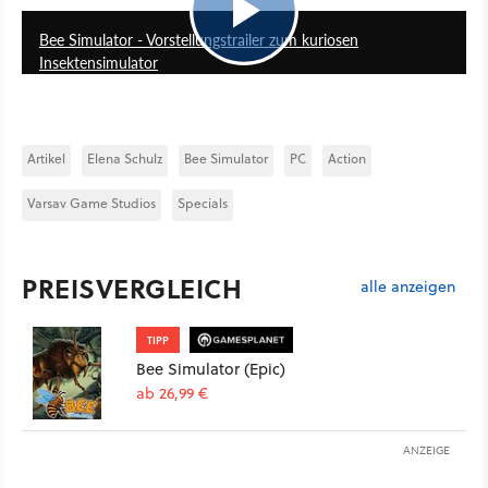
Bee Simulator - Vorstellungstrailer zum kuriosen
Insektensimulator
Artikel
Elena Schulz
Bee Simulator
PC
Action
Varsav Game Studios
Specials
PREISVERGLEICH
alle anzeigen
TIPP
Bee Simulator (Epic)
ab 26,99 €
ANZEIGE