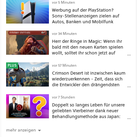
vor 5 Minuten
Werbung auf der PlayStation?
Sony-Stellenanzeigen zielen auf
Autos, Banken und Mobilfunk
vor 34 Minuten
Herr der Ringe in Magic: Wenn ihr
bald mit den neuen Karten spielen
wollt, solltet ihr schon jetzt auf
Duolingo Zwergisch pauken
PLUS
vor 57 Minuten
Crimson Desert ist inzwischen kaum
wiederzuerkennen - Zeit, dass sich
die Entwickler den drängendsten
Problemen widmen
vor 7 Stunden
Doppelt so langes Leben für unsere
geliebten Vierbeiner dank neuer
Behandlungsmethode aus Japan:
Der Blick auf über 1.200
Kommentare zeigt, dass es nicht so
mehr anzeigen
einfach ist